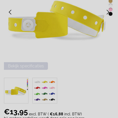
Bekijk specificaties
€13,95
excl. BTW (
€16,88
incl. BTW)