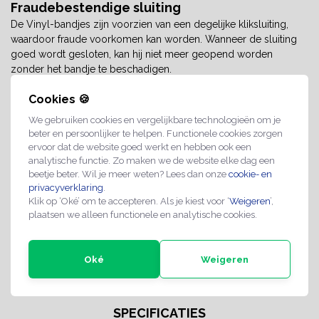
Fraudebestendige sluiting
De Vinyl-bandjes zijn voorzien van een degelijke kliksluiting,
waardoor fraude voorkomen kan worden. Wanneer de sluiting
goed wordt gesloten, kan hij niet meer geopend worden
zonder het bandje te beschadigen.
Beschrijfbaar
Cookies 🍪
Bandjes zijn te beschrijven met een watervaste stift. Niet met een
We gebruiken cookies en vergelijkbare technologieën om je
gewone pen.
beter en persoonlijker te helpen. Functionele cookies zorgen
ervoor dat de website goed werkt en hebben ook een
analytische functie. Zo maken we de website elke dag een
blanco polsbandjes
gekleurde polsbandjes
beetje beter. Wil je meer weten? Lees dan onze
cookie- en
privacyverklaring
.
Klik op ‘Oké’ om te accepteren. Als je kiest voor ‘
Weigeren
’,
polsband
polsbandje
polsbandjes
plaatsen we alleen functionele en analytische cookies.
polsbandjes feest
polsbandjes goedkoop
Oké
Weigeren
polsbandjes toegang
tyvek polsbandjes
SPECIFICATIES