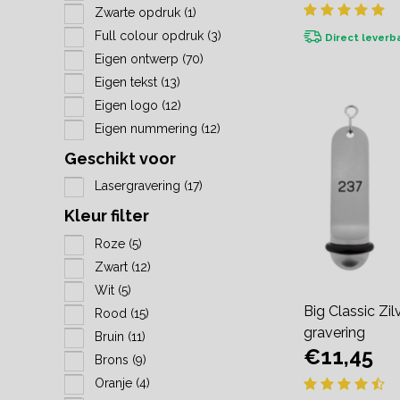
Zwarte opdruk
(1)
Full colour opdruk
(3)
Direct leverb
Eigen ontwerp
(70)
Eigen tekst
(13)
Eigen logo
(12)
Eigen nummering
(12)
Geschikt voor
Lasergravering
(17)
Kleur filter
Roze
(5)
Zwart
(12)
Wit
(5)
Big Classic Zil
Rood
(15)
gravering
Bruin
(11)
€11,45
Brons
(9)
Oranje
(4)