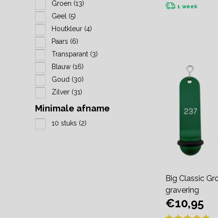
Groen
(13)
1 week
Geel
(5)
Houtkleur
(4)
Paars
(6)
Transparant
(3)
Blauw
(16)
Goud
(30)
Zilver
(31)
Minimale afname
10 stuks
(2)
Big Classic G
gravering
€10,95