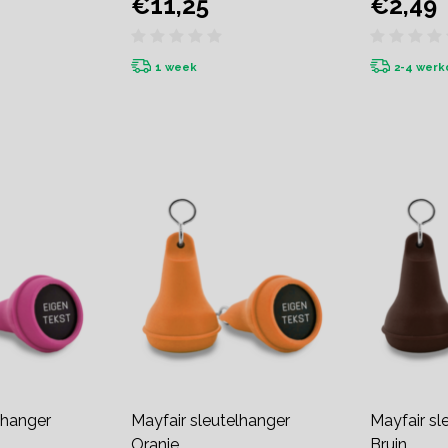
€11,25
€2,49
1 week
2-4 wer
lhanger
Mayfair sleutelhanger
Mayfair sl
Oranje
Bruin