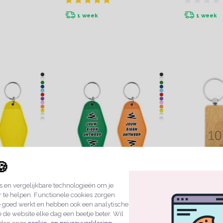
1 week
1 week
🍪
 en vergelijkbare technologieën om je
 hotel
Hunter sleutelhangers
Houten sl
r te helpen. Functionele cookies zorgen
eigen ontwerp
rechthoek
e goed werkt en hebben ook een analytische
€4,49
€2,49
 de website elke dag een beetje beter. Wil