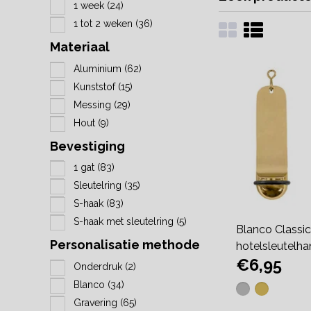
1 week
(24)
1 tot 2 weken
(36)
Materiaal
Aluminium
(62)
Kunststof
(15)
Messing
(29)
Hout
(9)
Bevestiging
1 gat
(83)
Sleutelring
(35)
S-haak
(83)
S-haak met sleutelring
(5)
Blanco Classi
Personalisatie methode
hotelsleutelha
€6,95
Onderdruk
(2)
Blanco
(34)
Gravering
(65)