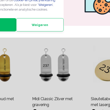
 dan onze
cookie- en privacyverklaring
.
cepteren. Als je kiest voor ‘
Weigeren
’,
+8
+8
nctionele en analytische cookies.
2-4 wer
aar
2-4 werkdagen
Weigeren
Goud met
Midi Classic Zilver met
Sleutellab
gravering
met laserg