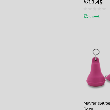
€11,45
1 week
Mayfair sleute
Roze