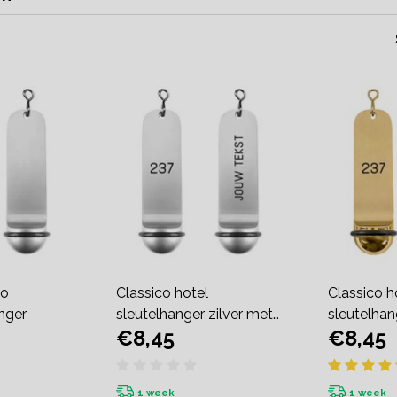
co
Classico hotel
Classico h
nger
sleutelhanger zilver met
sleutelha
€8,45
€8,45
gravering
gravering
1 week
1 week