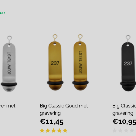
aar
ver met
Big Classic Goud met
Big Classi
gravering
gravering
€11,45
€10,9