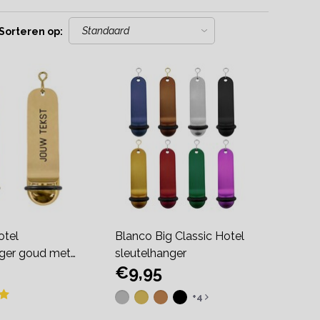
Sorteren op:
otel
Blanco Big Classic Hotel
nger goud met
sleutelhanger
€9,95
+4