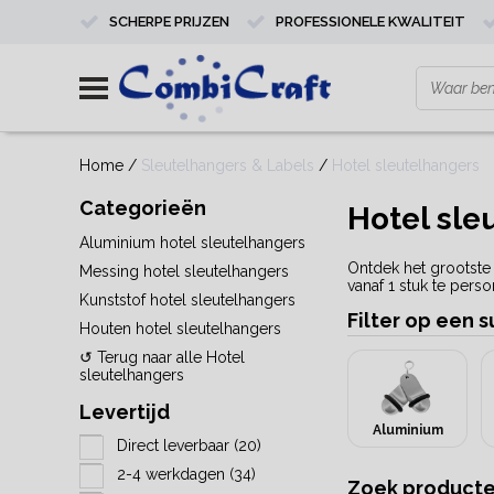
SCHERPE PRIJZEN
PROFESSIONELE KWALITEIT
Home
/
Sleutelhangers & Labels
/
Hotel sleutelhangers
Categorieën
Hotel sle
Aluminium hotel sleutelhangers
Ontdek het grootste 
Messing hotel sleutelhangers
vanaf 1 stuk te pers
Kunststof hotel sleutelhangers
Filter op een 
Houten hotel sleutelhangers
↺ Terug naar alle Hotel
sleutelhangers
Levertijd
Aluminium
Direct leverbaar
(20)
2-4 werkdagen
(34)
Zoek product