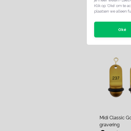
je meer weten? Lees
Klik op ‘Oké’ om te ac
plaatsen we alleen fu
Direct leverb
Oké
Midi Classic 
gravering