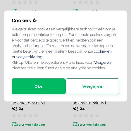
2-4 werkdagen
2-4 werkdagen
Cookies 🍪
We gebruiken cookies en vergelijkbare technologieën om je
beter en persoonlijker te helpen. Functionele cookies zorgen
ervoor dat de website goed werkt en hebben ook een
analytische functie. Zo maken we de website elke dag een
beetje beter. Wil je meer weten? Lees dan onze
cookie- en
privacyverklaring
.
Klik op ‘Oké’ om te accepteren. Als je kiest voor ‘
Weigeren
’,
plaatsen we alleen functionele en analytische cookies.
Oké
Weigeren
Heren toiletbordje
Dames toiletbordje
abstract gekleurd
abstract gekleurd
€3,24
€3,24
2-4 werkdagen
2-4 werkdagen