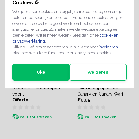
Cookies 🍪
We gebruiken cookies en vergelijkbare technologieën om je
beter en persoonlijker te helpen. Functionele cookies zorgen
ervoor dat de website goed werkt en hebben ook een
analytische functie. Zo maken we de website elke dag een
beetje beter. Wil je meer weten? Lees dan onze
cookie- en
privacyverklaring
.
Klik op ‘Oké’ om te accepteren. Als je kiest voor ‘
Weigeren
’,
plaatsen we alleen functionele en analytische cookies.
Oké
Weigeren
Rubberen stootdoppen
Extra Inlegpapier voor
voor
Canary en Canary Warf
Offerte
€9,95
hotelsleutelhangers
ca. 1 tot 2 weken
ca. 1 tot 2 weken