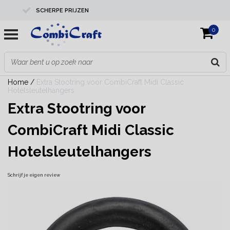
SCHERPE PRIJZEN
0
PROFESSIONELE KWALITEIT
EXPERTS IN MAATWERK
Home
/
Extra Stootring voor CombiCraft Midi Classic
Hotelsleutelhangers
Extra Stootring voor
CombiCraft Midi Classic
Hotelsleutelhangers
Schrijf je eigen review