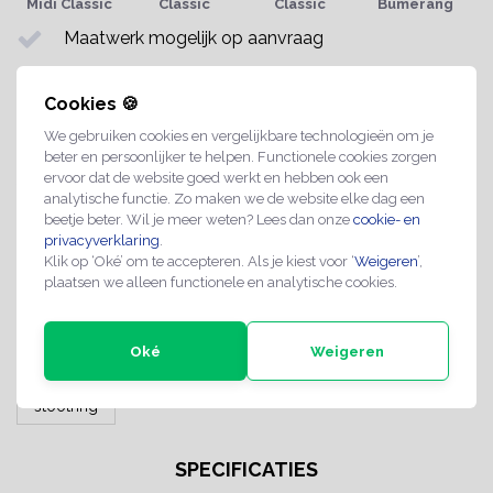
Midi Classic
Classic
Classic
Bumerang
Maatwerk mogelijk op aanvraag
Professionele kwaliteit
Cookies 🍪
Spoedlevering mogelijk
We gebruiken cookies en vergelijkbare technologieën om je
beter en persoonlijker te helpen. Functionele cookies zorgen
Share with
Whatsapp
ervoor dat de website goed werkt en hebben ook een
analytische functie. Zo maken we de website elke dag een
beetje beter. Wil je meer weten? Lees dan onze
cookie- en
INFORMATIE
privacyverklaring
.
Klik op ‘Oké’ om te accepteren. Als je kiest voor ‘
Weigeren
’,
Extra rubberen stootringen voor de CombiCraft Midi Classic
plaatsen we alleen functionele en analytische cookies.
hotelsleutelhangers (ook wel het 'elastiek' genoemd).
Stootringen kunnen gemakkelijk worden vervangen en
beschermt de sleutelhanger en deuren/sloten.
Oké
Weigeren
stootring
SPECIFICATIES