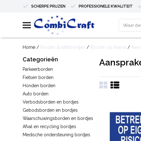
SCHERPE PRIJZEN
PROFESSIONELE KWALITEIT
Home
/
Borden & tafelbordjes
/
Borden op thema
/
Aans
Categorieën
Aansprake
Parkeerborden
Fietsen borden
Honden borden
Auto borden
Verbodsborden en bordjes
Gebodsborden en bordjes
Waarschuwingsborden en bordjes
Afval en recycling bordjes
Medische ondersteuning bordjes