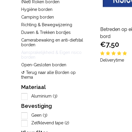
(Niet) Roken borden
Hygiëne borden
Camping borden
Richting & Bewegwijzering
Betreden op ei
Duwen & Trekken bordjes
bord
Camerabewaking en anti-diefstal
€7,50
borden
Aansprakelijkheid & Eigen risico
borden
Deliverytime
Open-Gesloten borden
↺ Terug naar alle Borden op
thema
Materiaal
Aluminium
(3)
Bevestiging
Geen
(3)
Zelfklevend tape
(2)