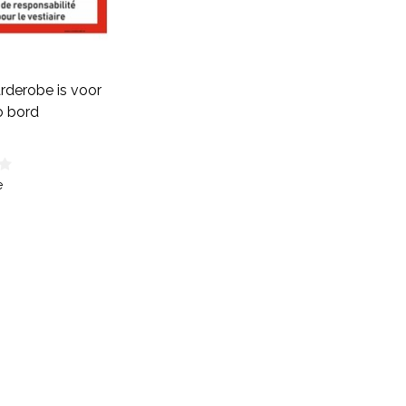
rderobe is voor
co bord
e