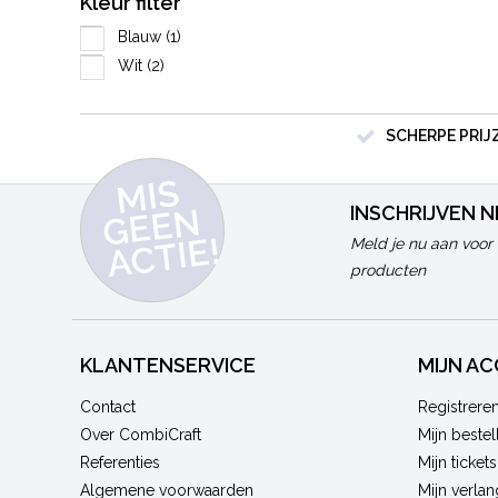
Kleur filter
Blauw
(1)
Wit
(2)
SCHERPE PRIJ
MI
S
G
E
E
A
C
TI
N
INSCHRIJVEN 
E!
Meld je nu aan voor 
producten
KLANTENSERVICE
MIJN A
Contact
Registrere
Over CombiCraft
Mijn bestel
Referenties
Mijn tickets
Algemene voorwaarden
Mijn verlang