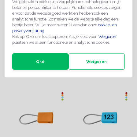
We gebruiken cookies en vergelijkbare technologieën om je
beter en persoonlijker te helpen. Functionele cookies zorgen
ervoor dat de website goed werkt en hebben ook een
analytische functie. Zo maken we de website elke dag een
beetje beter. Wil je meer weten? Lees dan onze
cookie- en
privacyverklaring
.
Klik op ‘Oké’ om te accepteren. Als je kiest voor ‘
Weigeren
’,
Simplexhaak met wartel
Karabijnhaak klein 16mm
plaatsen we alleen functionele en analytische cookies.
46mm
- per 10 stuks
€0,99
€5,00
Oké
Weigeren
Direct leverbaar
Direct leverbaar