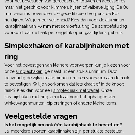
voor het bevestigen van gereedschap, touwen en accessoires,
maar niet geschikt voor klimmen, hijsen of valbeveiliging. De 80
mm variant is bovendien CE-gecertificeerd volgens de EU-
richtlijnen. Wil je meer veiligheid? Kies dan voor de aluminium
karabijnhaak van 70 mm
met schroefsluiting
. De schroefsluiting
voorkomt dat de haak per ongeluk open gaat tijdens gebruik.
Simplexhaken of karabijnhaken met
ring
Voor het bevestigen van kleinere voorwerpen kun je kiezen voor
onze
simplexhaken
, gemaakt uit één stuk aluminium. Duw
eenvoudig de zijkant naar binnen om een voorwerp aan de haak
te bevestigen. Wil je voorkomen dat iets draait of in de knoop
raakt? Kies dan voor een
simplexhaak met wartel
. Onze
karabijnhaken met ring zijn ideaal voor het ophangen van
winkelwagenmunten, cipiersringen of andere kleine items.
Veelgestelde vragen
Is het mogelijk om ook één karabijnhaak te bestellen?
Ja, meerdere soorten karabijnhaken zijn per stuk te bestellen.