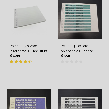
Polsbandjes voor
Restpartij: Betaald
laserprinters - 100 stuks
polsbandjes - per 100
€4,99
€3,50
stuks