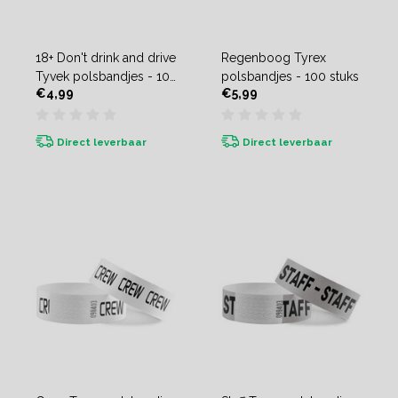
18+ Don't drink and drive
Regenboog Tyrex
Tyvek polsbandjes - 100
polsbandjes - 100 stuks
€4,99
€5,99
stuks
Direct leverbaar
Direct leverbaar