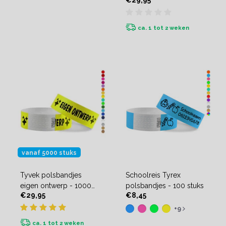
€29,95
stuks
ca. 1 tot 2 weken
vanaf 5000 stuks
Tyvek polsbandjes
Schoolreis Tyrex
eigen ontwerp - 1000
polsbandjes - 100 stuks
€29,95
€8,45
stuks
+9
ca. 1 tot 2 weken