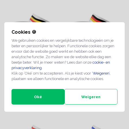
Cookies 🍪
We gebruiken cookies en vergelijkbare technologieën om je
beter en persoonlijker te helpen. Functionele cookies zorgen
ervoor dat de website goed werkt en hebben ook een
analytische functie. Zo maken we de website elke dag een
België Tyrex
Duitsland Tyrex
beetje beter. Wil je meer weten? Lees dan onze
cookie- en
polsbandjes - 100 stuks
polsbandjes - 100 stuks
privacyverklaring
.
€5,99
€5,99
Klik op ‘Oké’ om te accepteren. Als je kiest voor ‘
Weigeren
’,
plaatsen we alleen functionele en analytische cookies.
Direct leverbaar
Direct leverbaar
Oké
Weigeren