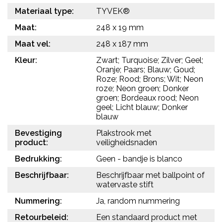
Materiaal type:
TYVEK®
Maat:
248 x 19 mm
Maat vel:
248 x 187 mm
Kleur:
Zwart; Turquoise; Zilver; Geel;
Oranje; Paars; Blauw; Goud;
Roze; Rood; Brons; Wit; Neon
roze; Neon groen; Donker
groen; Bordeaux rood; Neon
geel; Licht blauw; Donker
blauw
Bevestiging
Plakstrook met
product:
veiligheidsnaden
Bedrukking:
Geen - bandje is blanco
Beschrijfbaar:
Beschrijfbaar met ballpoint of
watervaste stift
Nummering:
Ja, random nummering
Retourbeleid:
Een standaard product met