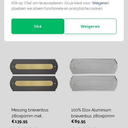
Klik op ‘Oké’ om te accepteren. Als je kiest voor ‘
Weigeren
’,
270x100mm met
280x90mm met
plaatsen we alleen functionele en analytische cookies.
€139,95
€139,95
duwopening
duwopening
Oké
Weigeren
3-4 weken
3-4 weken
Messing brievenbus
100% Elox Aluminium
280x90mm met
brievenbus 280x90mm
€139,95
€89,95
antraciet paneel