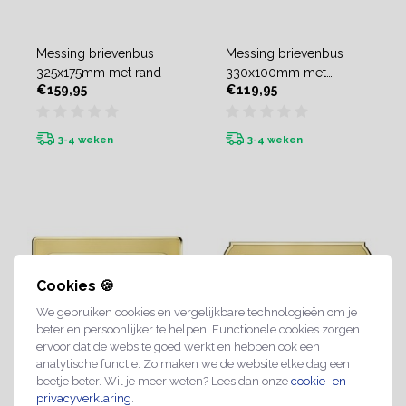
Messing brievenbus
Messing brievenbus
325x175mm met rand
330x100mm met
€159,95
€119,95
duwopening
3-4 weken
3-4 weken
Cookies 🍪
We gebruiken cookies en vergelijkbare technologieën om je
beter en persoonlijker te helpen. Functionele cookies zorgen
ervoor dat de website goed werkt en hebben ook een
analytische functie. Zo maken we de website elke dag een
beetje beter. Wil je meer weten? Lees dan onze
cookie- en
privacyverklaring
.
Messing brievenbus
Messing brievenbus