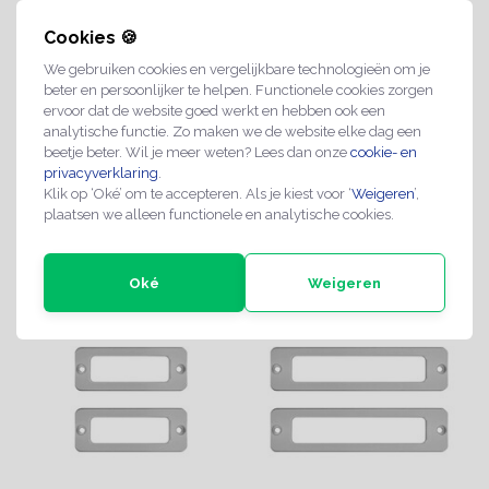
Cookies 🍪
We gebruiken cookies en vergelijkbare technologieën om je
beter en persoonlijker te helpen. Functionele cookies zorgen
Grote Naamplaathouder
Naamplaathouder voor
ervoor dat de website goed werkt en hebben ook een
met tape
2 namen met tape
analytische functie. Zo maken we de website elke dag een
€7,95
€5,95
beetje beter. Wil je meer weten? Lees dan onze
cookie- en
privacyverklaring
.
Klik op ‘Oké’ om te accepteren. Als je kiest voor ‘
Weigeren
’,
2-4 werkdagen
2-4 werkdagen
plaatsen we alleen functionele en analytische cookies.
Oké
Weigeren