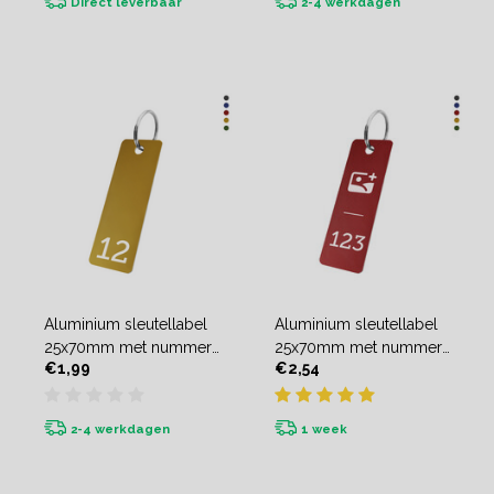
Direct leverbaar
2-4 werkdagen
Aluminium sleutellabel
Aluminium sleutellabel
25x70mm met nummer
25x70mm met nummer
€1,99
€2,54
- per stuk
en logo - per stuk
2-4 werkdagen
1 week