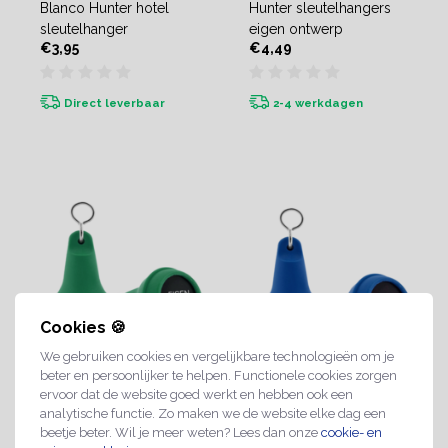
Blanco Hunter hotel
Hunter sleutelhangers
sleutelhanger
eigen ontwerp
€3,95
€4,49
Direct leverbaar
2-4 werkdagen
Cookies 🍪
We gebruiken cookies en vergelijkbare technologieën om je
beter en persoonlijker te helpen. Functionele cookies zorgen
ervoor dat de website goed werkt en hebben ook een
Mayfair sleutelhanger
Mayfair Sleutelhanger
analytische functie. Zo maken we de website elke dag een
Groen
Blauw
beetje beter. Wil je meer weten? Lees dan onze
cookie- en
€1,49
€1,49