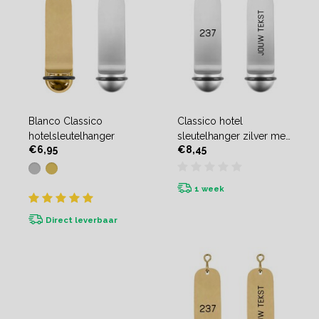
Blanco Classico
Classico hotel
hotelsleutelhanger
sleutelhanger zilver met
€6,95
€8,45
gravering
1 week
Direct leverbaar