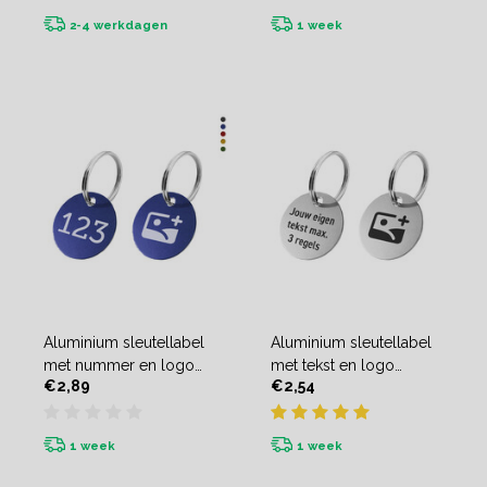
2-4 werkdagen
1 week
Aluminium sleutellabel
Aluminium sleutellabel
met nummer en logo
met tekst en logo
€2,89
€2,54
(tweezijdig)
(tweezijdig) - per stuk
1 week
1 week