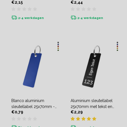
€2,15
€2,44
(tweezijdig) - per stuk
2-4 werkdagen
2-4 werkdagen
Blanco aluminium
Aluminium sleutellabel
sleutellabel 25x70mm -
25x70mm met tekst en
€0,79
€2,29
per stuk
nummer - per stuk