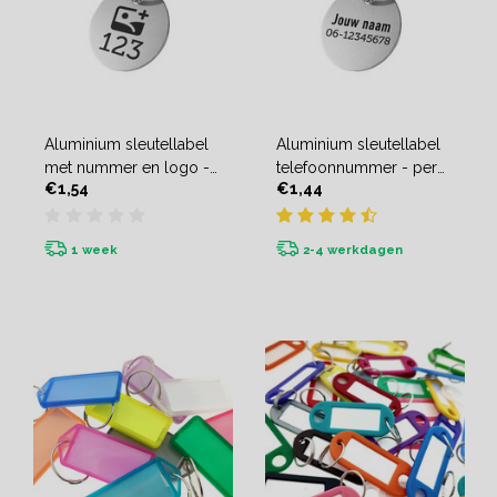
Aluminium sleutellabel
Aluminium sleutellabel
met nummer en logo -
telefoonnummer - per
€1,54
€1,44
per stuk
stuk
1 week
2-4 werkdagen