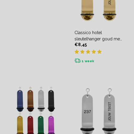
Classico hotel
sleutelhanger goud met
€8,45
gravering
1 week