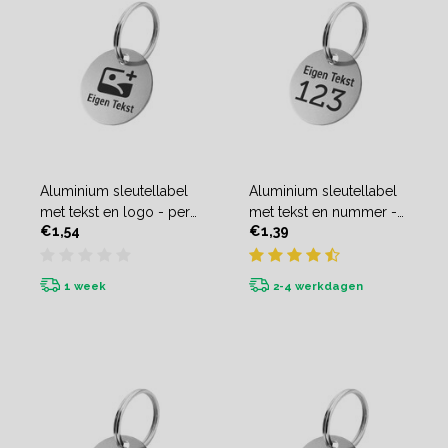
Aluminium sleutellabel
Aluminium sleutellabel
met tekst en logo - per
met tekst en nummer -
€1,54
€1,39
stuk
per stuk
1 week
2-4 werkdagen