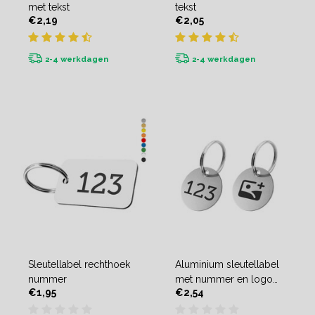
met tekst
tekst
€2,19
€2,05
2-4 werkdagen
2-4 werkdagen
Sleutellabel rechthoek
Aluminium sleutellabel
nummer
met nummer en logo
€1,95
€2,54
(tweezijdig) - per stuk