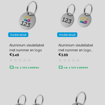
Onderdruk
Onderdruk
Aluminium sleutellabel
Aluminium sleutellabel
met nummer en logo
met nummer en logo
€3,49
€3,99
(tweezijdig)
ca. 1 tot 2 weken
ca. 1 tot 2 weken