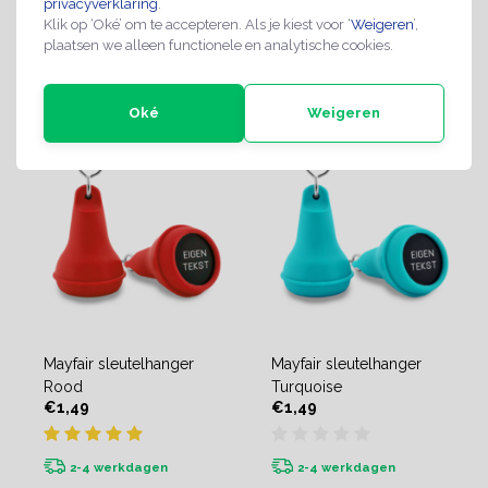
privacyverklaring
.
Klik op ‘Oké’ om te accepteren. Als je kiest voor ‘
Weigeren
’,
plaatsen we alleen functionele en analytische cookies.
2-4 werkdagen
2-4 werkdagen
Oké
Weigeren
Mayfair sleutelhanger
Mayfair sleutelhanger
Rood
Turquoise
€1,49
€1,49
2-4 werkdagen
2-4 werkdagen