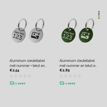
Aluminium sleutellabel
Aluminium sleutellabel
met nummer + tekst en
met nummer en tekst en
€2,54
€2,89
logo (tweezijdig) - per
logo (tweezijdig)
stuk
1 week
1 week