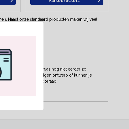
Parkeertickets
nen. Naast onze standaard producten maken wij veel
stijl en ontwerp.
es. Jouw parkeerterrein was nog niet eerder zo
rkeertickets met jouw eigen ontwerp of kunnen je
onnen direct uit onze voorraad.
RK