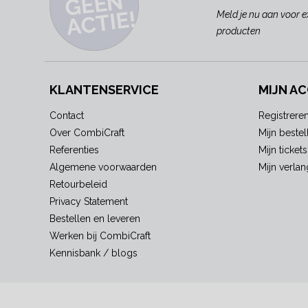
N
E!
Meld je nu aan voor e
producten
KLANTENSERVICE
MIJN A
Contact
Registrere
Over CombiCraft
Mijn bestel
Referenties
Mijn tickets
Algemene voorwaarden
Mijn verlang
Retourbeleid
Privacy Statement
Bestellen en leveren
Werken bij CombiCraft
Kennisbank / blogs