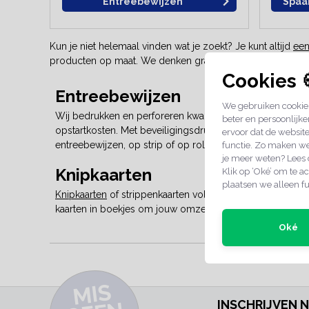
Entreebewijzen
Spaa
Kun je niet helemaal vinden wat je zoekt? Je kunt altijd
een
producten op maat. We denken graag mee in oplossingen
Cookies 
Entreebewijzen
We gebruiken cookies
Wij bedrukken en perforeren kwalitatieve
entreekaarten 
beter en persoonlijke
opstartkosten. Met beveiligingsdruk, UV druk of extra pe
ervoor dat de websit
entreebewijzen, op strip of op rol.
functie. Zo maken we
je meer weten? Lees
Knipkaarten
Klik op ‘Oké’ om te ac
plaatsen we alleen fu
Knipkaarten
of strippenkaarten volledig in jouw eigen huis
kaarten in boekjes om jouw omzet een boost te geven.
Oké
SCHERPE PRIJ
MI
S
G
E
E
A
C
TI
INSCHRIJVEN 