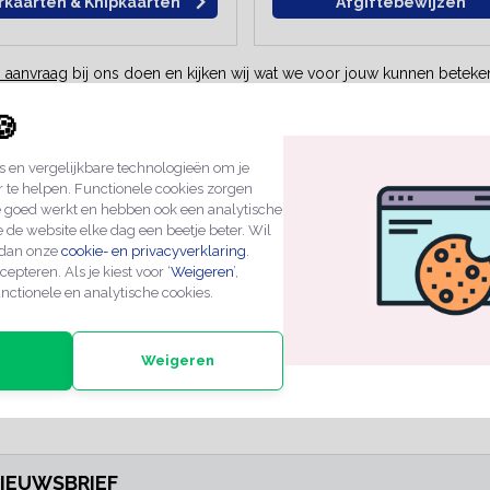
rkaarten & Knipkaarten
Afgiftebewijzen
 aanvraag
bij ons doen en kijken wij wat we voor jouw kunnen beteke
!
🍪
Afgiftebewijzen
 en vergelijkbare technologieën om je
en entreebewijzen
. En dat zonder
Afgiftebewijzen
in jouw eigen huis
r te helpen. Functionele cookies zorgen
rforaties. We hebben losse
e goed werkt en hebben ook een analytische
Parkeertickets
 de website elke dag een beetje beter. Wil
 dan onze
cookie- en privacyverklaring
.
Parkeertickets
met extra perforati
cepteren. Als je kiest voor ‘
Weigeren
’,
georganiseerd. Wij bedrukken pa
nctionele en analytische cookies.
stijl. Wij maken losse kaarten of
voorzien van standaard parkeerb
Weigeren
ZEN
PROFESSIONELE KWALITEIT
EXPERTS IN MAATWE
NIEUWSBRIEF