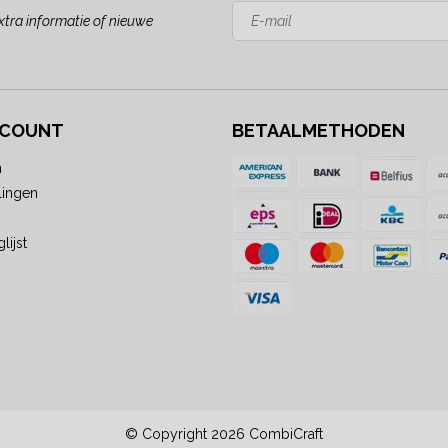
xtra informatie of nieuwe
CCOUNT
BETAALMETHODEN
n
lingen
lijst
© Copyright 2026 CombiCraft