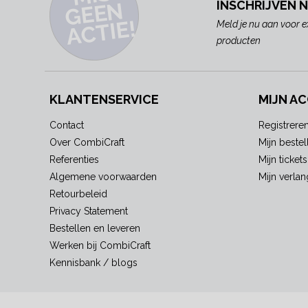
N
INSCHRIJVEN 
E!
Meld je nu aan voor e
producten
KLANTENSERVICE
MIJN A
Contact
Registrere
Over CombiCraft
Mijn bestel
Referenties
Mijn tickets
Algemene voorwaarden
Mijn verlang
Retourbeleid
Privacy Statement
Bestellen en leveren
Werken bij CombiCraft
Kennisbank / blogs