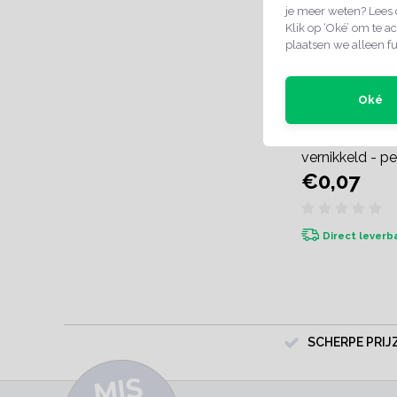
je meer weten? Lees
Klik op ‘Oké’ om te ac
plaatsen we alleen fu
Oké
Gedraaide S-h
vernikkeld - pe
€0,07
Direct leverb
SCHERPE PRIJ
MI
S
G
E
E
A
C
TI