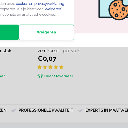
 dan onze
cookie- en privacyverklaring
.
cepteren. Als je kiest voor ‘
Weigeren
’,
nctionele en analytische cookies.
Weigeren
aken staal
Gedraaide S-haken staal
r stuk
vernikkeld - per stuk
€0,07
aar
Direct leverbaar
ZEN
PROFESSIONELE KWALITEIT
EXPERTS IN MAATWE