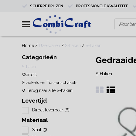
SCHERPE PRIJZEN
PROFESSIONELE KWALITEIT
Home
/
IJzerwaren
/
S-haken
/
S-haken
Categorieën
Gedraaid
S-haken
S-Haken
Wartels
Schakels en Tussenschakels
↺ Terug naar alle S-haken
Levertijd
Direct leverbaar
(6)
Materiaal
Staal
(5)