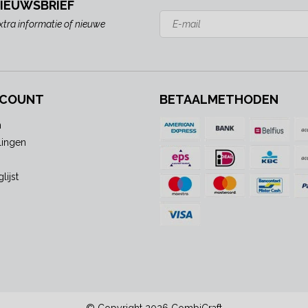
NIEUWSBRIEF
xtra informatie of nieuwe
CCOUNT
BETAALMETHODEN
n
lingen
lijst