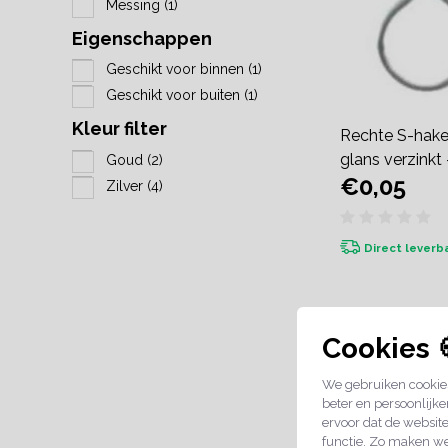
Messing
(1)
Eigenschappen
Geschikt voor binnen
(1)
Geschikt voor buiten
(1)
Kleur filter
Rechte S-hake
glans verzinkt 
Goud
(2)
€0,05
Zilver
(4)
Direct leverb
Cookies 
We gebruiken cookies
beter en persoonlijke
ervoor dat de websit
functie. Zo maken we