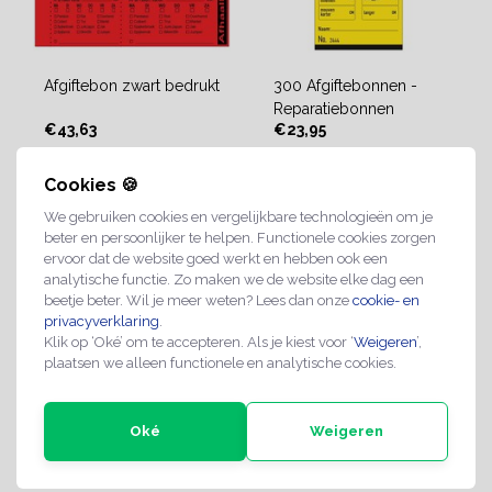
Afgiftebon zwart bedrukt
300 Afgiftebonnen -
Reparatiebonnen
€43,63
€23,95
Cookies 🍪
ca. 1 tot 2 weken
2-3 weken
We gebruiken cookies en vergelijkbare technologieën om je
beter en persoonlijker te helpen. Functionele cookies zorgen
ervoor dat de website goed werkt en hebben ook een
analytische functie. Zo maken we de website elke dag een
beetje beter. Wil je meer weten? Lees dan onze
cookie- en
privacyverklaring
.
Klik op ‘Oké’ om te accepteren. Als je kiest voor ‘
Weigeren
’,
plaatsen we alleen functionele en analytische cookies.
Oké
Weigeren