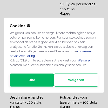
18+ Tyvek polsbandjes -
100 stuks
€4,99
Cookies 🍪
Direct leverbaar
We gebruiken cookies en vergelijkbare technologieën om je
beter en persoonlijker te helpen. Functionele cookies zorgen
ervoor dat de website goed werkt en hebben ook een
analytische functie. Zo maken we de website elke dag een
beetje beter. Wil je meer weten? Lees dan onze
cookie- en
privacyverklaring
.
Klik op ‘Oké’ om te accepteren. Als je kiest voor ‘
Weigeren
’,
plaatsen we alleen functionele en analytische cookies.
Oké
Weigeren
Beschrijfbare bandjes
Polsbandjes voor
kunststof - 100 stuks
laserprinters - 100 stuks
€9,95
€4,99