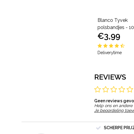
Consumptiemunten
Blanco Tyvek
recycle icoon - 250 stuks
polsbandjes - 10
€11,95
€3,99
Deliverytime
Deliverytime
REVIEWS
Geen reviews gev
Help ons en andere 
Je beoordeling toe
SCHERPE PRIJ