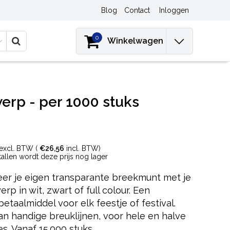
Blog
Contact
Inloggen
0
Winkelwagen
rp - per 1000 stuks
excl. BTW (
€26,56
incl. BTW)
ntallen wordt deze prijs nog lager
eer je eigen transparante breekmunt met je
rp in wit, zwart of full colour. Een
etaalmiddel voor elk feestje of festival.
an handige breuklijnen, voor hele en halve
s. Vanaf 15.000 stuks.