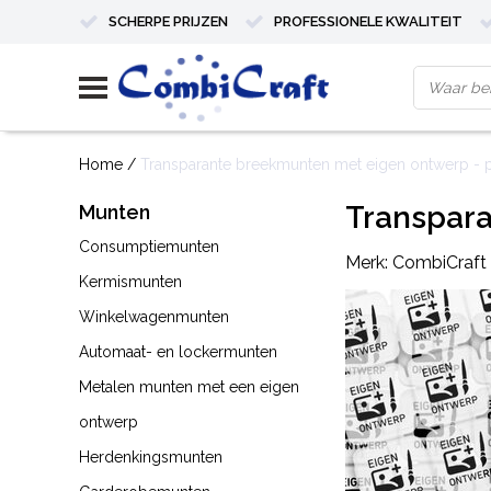
SCHERPE PRIJZEN
PROFESSIONELE KWALITEIT
Home
/
Transparante breekmunten met eigen ontwerp - p
Transpara
Munten
Consumptiemunten
Merk:
CombiCraft
Kermismunten
Winkelwagenmunten
Automaat- en lockermunten
Metalen munten met een eigen
ontwerp
Herdenkingsmunten