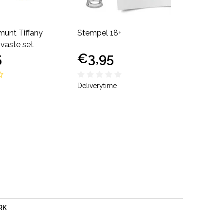
unt Tiffany
Stempel 18+
Consu
 vaste set
recycl
5
€3,95
€11
Deliverytime
Delive
RK