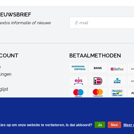
NIEUWSBRIEF
extra informatie of nieuwe
CCOUNT
BETAALMETHODEN
n
lingen
lijst
kies op om onze website te verbeteren. Is dat akkoord?
Ja
Nee
Meer 