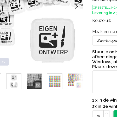
OP BESTELLING
Levering in 2
Keuze uit:
Maak een ke
Stuur je on
afbeeldinge
ies
Windows, of
Plaats deze
1 x in de w
2x in de wi