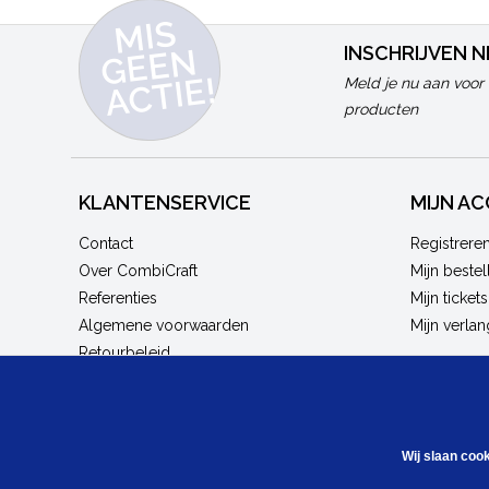
MI
S
G
E
E
A
C
TI
N
INSCHRIJVEN 
E!
Meld je nu aan voor 
producten
KLANTENSERVICE
MIJN A
Contact
Registrere
Over CombiCraft
Mijn bestel
Referenties
Mijn tickets
Algemene voorwaarden
Mijn verlang
Retourbeleid
Privacy Statement
Bestellen en leveren
Werken bij CombiCraft
Wij slaan coo
Kennisbank / blogs