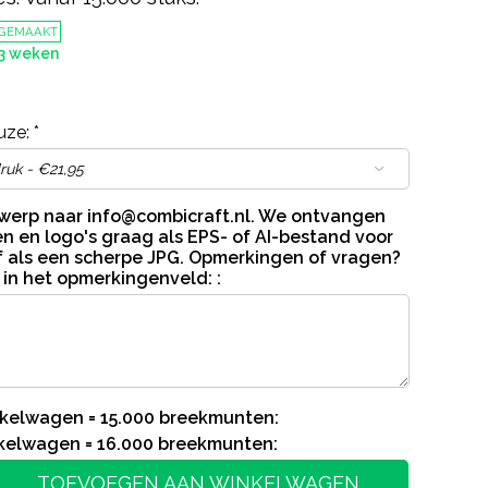
 GEMAAKT
-3 weken
uze:
*
twerp naar
info@combicraft.nl
. We ontvangen
n en logo's graag als EPS- of AI-bestand voor
 als een scherpe JPG. Opmerkingen of vragen?
 in het opmerkingenveld: :
inkelwagen = 15.000 breekmunten:
nkelwagen = 16.000 breekmunten:
TOEVOEGEN AAN WINKELWAGEN