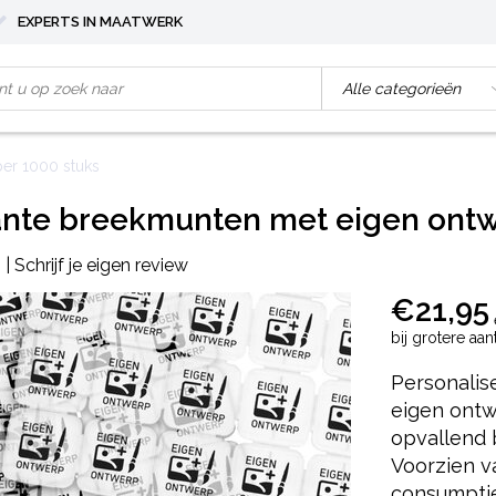
EXPERTS IN MAATWERK
er 1000 stuks
nte breekmunten met eigen ontwe
|
Schrijf je eigen review
€21,95
bij grotere aa
Personalis
eigen ontwe
opvallend b
Voorzien v
consumptie