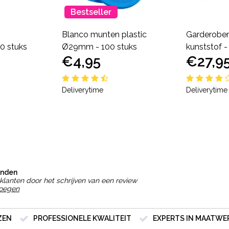
Bestseller
Blanco munten plastic
Garderobem
0 stuks
Ø29mm - 100 stuks
kunststof -
€4,95
€27,9
Deliverytime
Deliverytime
onden
klanten door het schrijven van een review
voegen
ZEN
PROFESSIONELE KWALITEIT
EXPERTS IN MAATWE