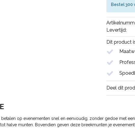
Bestel 300 
Artikelnumm
Levertijd:
Dit product 
Maatwe
Profess
Spoedl
Deel dit pro
E
etalen op evenementen snel en eenvoudig, zonder gedoe met een pi
tot halve munten. Bovendien geven deze breekmunten je evenement ee