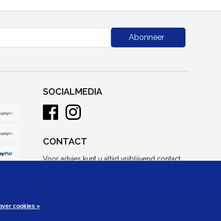
Abonneer
SOCIALMEDIA
CONTACT
Voor advies kunt u altijd vrijblijvend contact
met ons opnemen.
info@combicraft.nl
+31 (0) 38 - 303 73 30
over cookies »