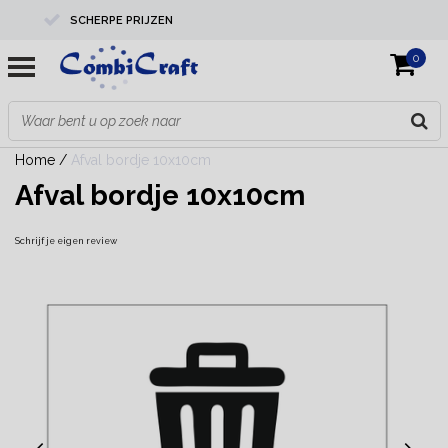
SCHERPE PRIJZEN
0
PROFESSIONELE KWALITEIT
EXPERTS IN MAATWERK
Home
/
Afval bordje 10x10cm
Afval bordje 10x10cm
Schrijf je eigen review