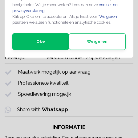
beetje beter. Wil je meer weten? Lees dan onze
cookie- en
privacyverklaring
.
Bestel 20 voor €3,49 per verkoopeenheid excl. BTW
Klik op ‘Oké’ om te accepteren. Als je kiest voor ‘
Weigeren
’,
plaatsen we alleen functionele en analytische cookies.
Bestel 35 voor €2,95 per verkoopeenheid excl. BTW
Oké
Weigeren
Artikelnummer:
PM-00271
Levertijd:
Verstuurd binnen 2-4 werkdagen
Maatwerk mogelijk op aanvraag
Professionele kwaliteit
Spoedlevering mogelijk
Share with
Whatsapp
INFORMATIE
Bordjes voor afvalscheiding. Een pictogrambordje met een