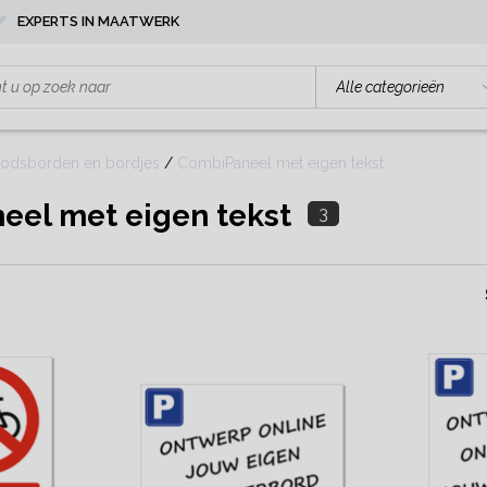
EXPERTS IN MAATWERK
odsborden en bordjes
/
CombiPaneel met eigen tekst
eel met eigen tekst
3