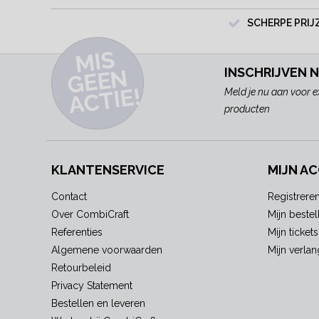
SCHERPE PRIJ
MI
S
G
E
E
A
C
TI
N
INSCHRIJVEN 
E!
Meld je nu aan voor e
producten
KLANTENSERVICE
MIJN A
Contact
Registrere
Over CombiCraft
Mijn bestel
Referenties
Mijn tickets
Algemene voorwaarden
Mijn verlang
Retourbeleid
Privacy Statement
Bestellen en leveren