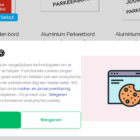
 tekst
den bord
Aluminium Parkeerbord
Aluminium
eigen ontwerp op A4
eigen ont
€15,95
€15,95
formaat
formaat
🍪
 en vergelijkbare technologieën om je
n
2-4 werkdagen
2-4 wer
r te helpen. Functionele cookies zorgen
e goed werkt en hebben ook een analytische
 de website elke dag een beetje beter. Wil
 dan onze
cookie- en privacyverklaring
.
cepteren. Als je kiest voor ‘
Weigeren
’,
nctionele en analytische cookies.
Weigeren