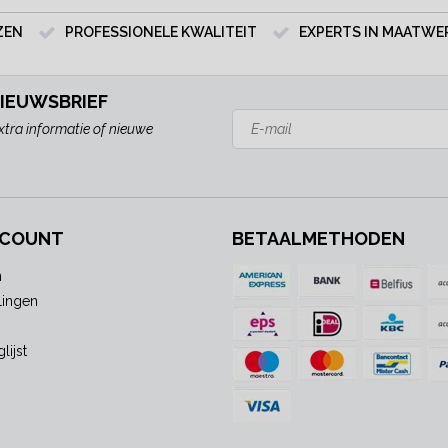
ZEN
PROFESSIONELE KWALITEIT
EXPERTS IN MAATWE
NIEUWSBRIEF
xtra informatie of nieuwe
CCOUNT
BETAALMETHODEN
n
lingen
lijst