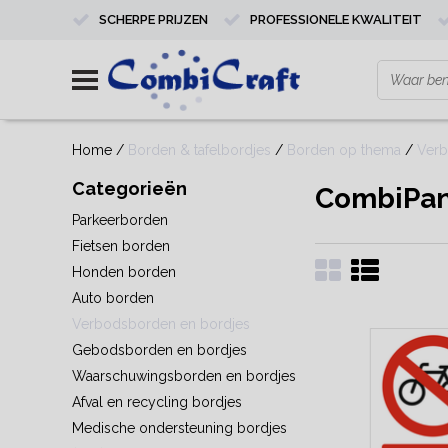
SCHERPE PRIJZEN
PROFESSIONELE KWALITEIT
Home
/
Borden & tafelbordjes
/
Borden op thema
/
Verb
Categorieën
CombiPan
Parkeerborden
Fietsen borden
Honden borden
Auto borden
Verbodsborden en bordjes
Gebodsborden en bordjes
Waarschuwingsborden en bordjes
Afval en recycling bordjes
Medische ondersteuning bordjes