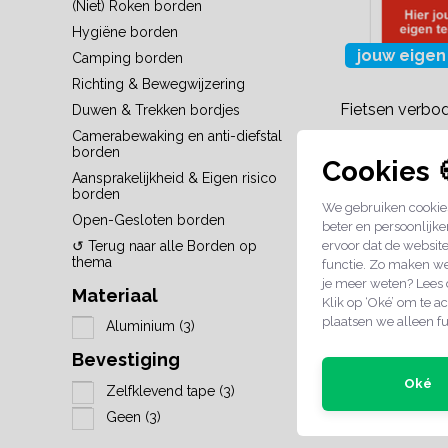
(Niet) Roken borden
Hygiëne borden
jouw eigen
Camping borden
Richting & Bewegwijzering
Fietsen verbo
Duwen & Trekken bordjes
Camerabewaking en anti-diefstal
borden
€15,95
Cookies 
Aansprakelijkheid & Eigen risico
borden
We gebruiken cookies
Open-Gesloten borden
2-4 werkdage
beter en persoonlijke
↺ Terug naar alle Borden op
ervoor dat de websit
thema
functie. Zo maken we
je meer weten? Lees
Materiaal
Klik op ‘Oké’ om te ac
plaatsen we alleen fu
Aluminium
(3)
Bevestiging
Oké
Zelfklevend tape
(3)
Geen
(3)