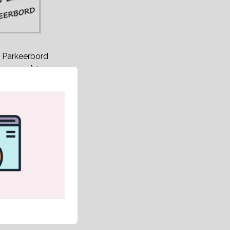
 Parkeerbord
werp op A4
kdagen