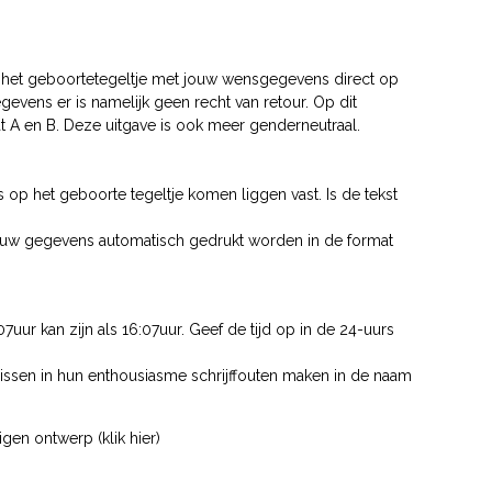
n het geboortetegeltje met jouw wensgegevens direct op
evens er is namelijk geen recht van retour. Op dit
at A en B. Deze uitgave is ook meer genderneutraal.
p het geboorte tegeltje komen liggen vast. Is de tekst
t jouw gegevens automatisch gedrukt worden in de format
7uur kan zijn als 16:07uur. Geef de tijd op in de 24-uurs
nissen in hun enthousiasme schrijffouten maken in de naam
gen ontwerp (klik hier)