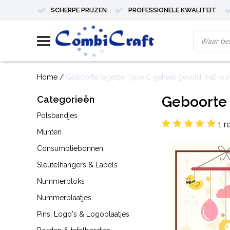
SCHERPE PRIJZEN
PROFESSIONELE KWALITEIT
Home
/
Geboorte tegeltje Type C geheel gevuld met jo
Geboorte 
Categorieën
Polsbandjes
1 r
Munten
Consumptiebonnen
Sleutelhangers & Labels
Nummerbloks
Nummerplaatjes
Pins, Logo's & Logoplaatjes