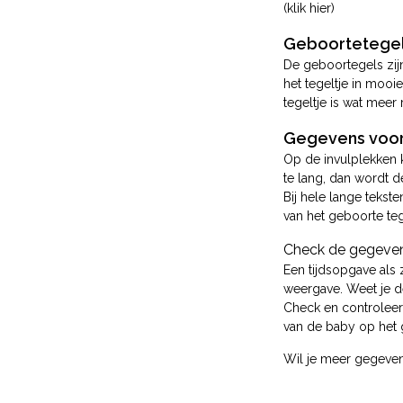
(klik hier)
Geboortetegel
De geboortegels zij
het tegeltje in mooi
tegeltje is wat meer
Gegevens voor
Op de invulplekken 
te lang, dan wordt d
Bij hele lange tekst
van het geboorte teg
Check de gegeven 
Een tijdsopgave als 
weergave. Weet je de
Check en controleer
van de baby op het 
Wil je meer gegevens