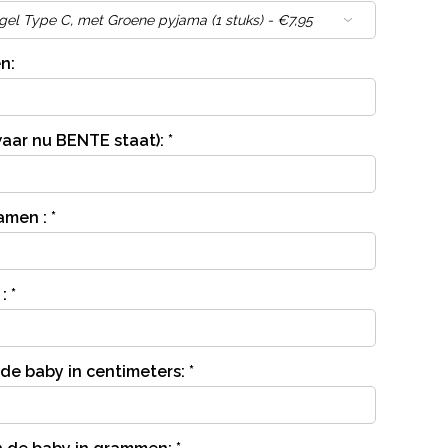
n:
aar nu BENTE staat):
*
amen :
*
 :
*
de baby in centimeters:
*