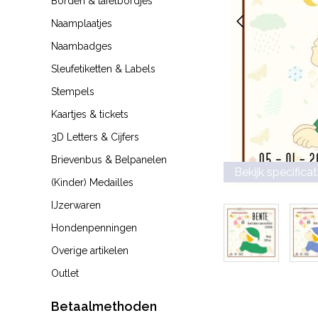
Borden & tafelbordjes
Naamplaatjes
Naambadges
Sleufetiketten & Labels
Stempels
Kaartjes & tickets
3D Letters & Cijfers
Brievenbus & Belpanelen
Bekijk specificat
(Kinder) Medailles
IJzerwaren
Hondenpenningen
Overige artikelen
Outlet
Betaalmethoden