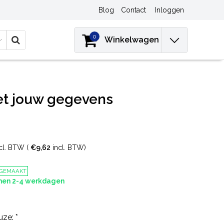
Blog
Contact
Inloggen
0
Winkelwagen
et jouw gegevens
cl. BTW (
€9,62
incl. BTW)
 GEMAAKT
nnen 2-4 werkdagen
uze:
*