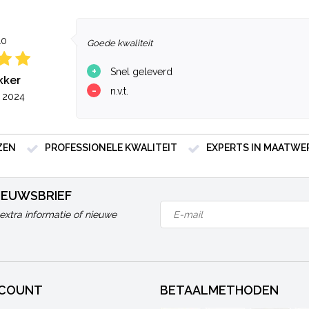
10
Goede kwaliteit
+
Snel geleverd
kker
-
n.v.t.
i 2024
ZEN
PROFESSIONELE KWALITEIT
EXPERTS IN MAATWE
NIEUWSBRIEF
extra informatie of nieuwe
CCOUNT
BETAALMETHODEN