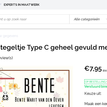
EXPERTS IN MAATWERK
uw gegevens
tegeltje Type C geheel gevuld m
eview(s)
€7,95
ex
OP BESTELLING
Verstuurd bi
Keuze uit:
Maak een ke