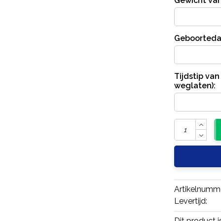
Gewicht va
Geboortedat
Tijdstip va
weglaten):
Artikelnumm
Levertijd:
Dit product 