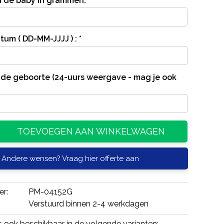
n de baby in grammen:
*
um ( DD-MM-JJJJ ) :
*
n de geboorte (24-uurs weergave - mag je ook
TOEVOEGEN AAN WINKELWAGEN
Andere wensen? Vraag hier offerte aan
er:
PM-04152G
Verstuurd binnen 2-4 werkdagen
is ook beschikbaar in de volgende varianten: