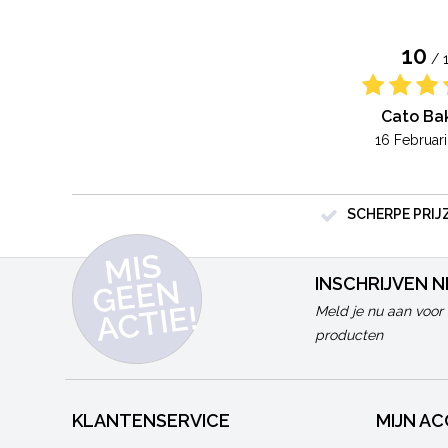
10
/ 
Cato Ba
16 Februar
SCHERPE PRIJ
MI
S
G
E
E
A
C
TI
N
INSCHRIJVEN 
E!
Meld je nu aan voor 
producten
KLANTENSERVICE
MIJN A