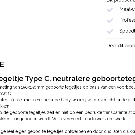
Maatwe
Profess
Spoedl
Deel dit pro
E
geltje Type C, neutralere geboorteteg
fmeting van 150x150mm geboorte tegeltjes op basis van een voorbeel
mat C.
raler tafereel met een spelende baby, waarbij wij op verschillende ple
ukken.
p de geboorte tegeltjes zelf en niet op een bedrukte transparante sti
kkers aangeboden wordt. Wij leveren echt ouderwets drukwerk.
 geheel eigen geboorte tegeltjes ontwerpen en door ons laten drukken