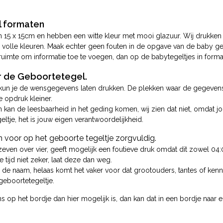
 formaten
n 15 x 15cm en hebben een witte kleur met mooi glazuur. Wij drukke
e volle kleuren. Maak echter geen fouten in de opgave van de baby geg
 ruimte om informatie toe te voegen, dan op de babytegeltjes in form
 de Geboortetegel.
kun je de wensgegevens laten drukken. De plekken waar de gegevens o
e opdruk kleiner.
en kan de leesbaarheid in het geding komen, wij zien dat niet, omda
eltje, het is jouw eigen verantwoordelijkheid.
voor op het geboorte tegeltje zorgvuldig.
zeven over vier, geeft mogelijk een foutieve druk omdat dit zowel 04:0
 tijd niet zeker, laat deze dan weg.
 de naam, helaas komt het vaker voor dat grootouders, tantes of ken
geboortetegeltje.
 op het bordje dan hier mogelijk is, dan kan dat in een bordje naar ei