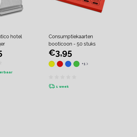
tico hotel
Consumptiekaarten
ger
booticoon - 50 stuks
5
€3,95
+1
verbaar
1 week