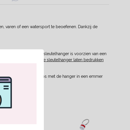
n, varen of een watersport te beoefenen. Dankzij de
n dikte van 12 mm. De sleutelhanger is voorzien van een
liever een witte
drijvende sleutelhanger laten bedrukken
den we aan om je sleutelbos met de hanger in een emmer