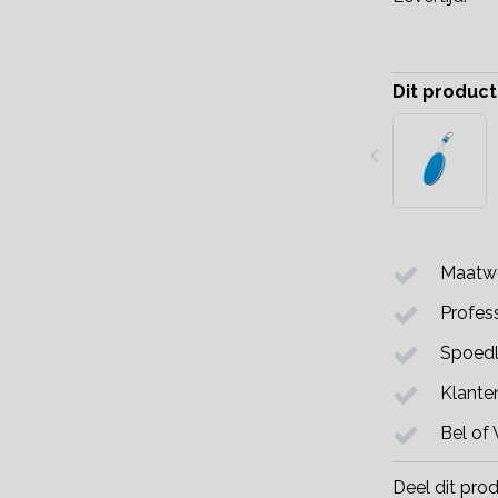
Dit product
Maatwe
Profess
Spoedl
Klante
Bel of
Deel dit pro