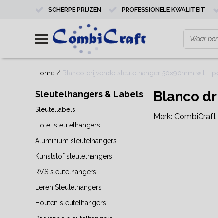
SCHERPE PRIJZEN
PROFESSIONELE KWALITEIT
Home
/
Blanco drijvende sleutelhanger 50x90mm wit - pe
Blanco dr
Sleutelhangers & Labels
Sleutellabels
Merk:
CombiCraft
Hotel sleutelhangers
Aluminium sleutelhangers
Kunststof sleutelhangers
RVS sleutelhangers
Leren Sleutelhangers
Houten sleutelhangers