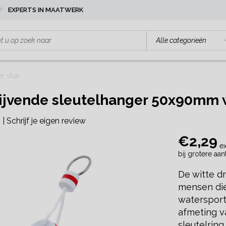
EXPERTS IN MAATWERK
r stuk
ijvende sleutelhanger 50x90mm w
|
Schrijf je eigen review
€2,29
ex
bij grotere aa
De witte dr
mensen die
watersport
afmeting v
sleutelring