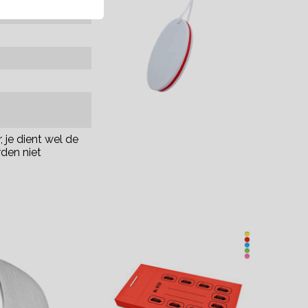
 je dient wel de
den niet