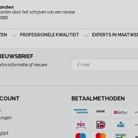
vonden
anten door het schrijven van een review
egen
ZEN
PROFESSIONELE KWALITEIT
EXPERTS IN MAATWE
NIEUWSBRIEF
xtra informatie of nieuwe
CCOUNT
BETAALMETHODEN
n
lingen
lijst