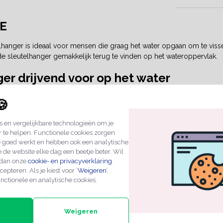
E
lhanger is ideaal voor mensen die graag het water opgaan om te visse
de sleutelhanger gemakkelijk terug te vinden op het wateroppervlak.
er drijvend voor op het water
lhanger is gemaakt van foam, heeft een afmeting van 50 x 90 mm en ee
🍪
e hem eenvoudig aan een sleutel of sleutelbos kunt bevestigen. Wil je 
f tekst? Ook dat is mogelijk.
 en vergelijkbare technologieën om je
te zijn dat je sleutelbos niet te zwaar is voor de sleutelhanger, ra
r te helpen. Functionele cookies zorgen
kun je controleren of de sleutelhanger niet naar de bodem zinkt.
e goed werkt en hebben ook een analytische
 de website elke dag een beetje beter. Wil
 dan onze
cookie- en privacyverklaring
.
cepteren. Als je kiest voor ‘
Weigeren
’,
TIES
nctionele en analytische cookies.
id:
1 stuk
Weigeren
Kunststof