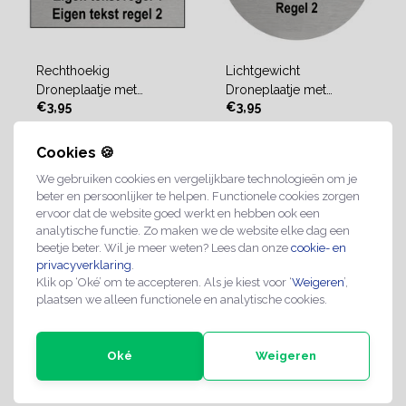
Rechthoekig
Lichtgewicht
Droneplaatje met
Droneplaatje met
€3,95
€3,95
Exploitantnummer
Exploitantnummer
Cookies 🍪
2-4 werkdagen
2-4 werkdagen
We gebruiken cookies en vergelijkbare technologieën om je
beter en persoonlijker te helpen. Functionele cookies zorgen
ervoor dat de website goed werkt en hebben ook een
analytische functie. Zo maken we de website elke dag een
beetje beter. Wil je meer weten? Lees dan onze
cookie- en
privacyverklaring
.
Klik op ‘Oké’ om te accepteren. Als je kiest voor ‘
Weigeren
’,
plaatsen we alleen functionele en analytische cookies.
Oké
Weigeren