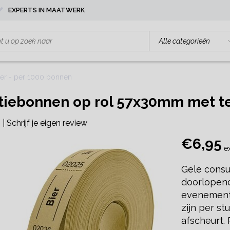
EXPERTS IN MAATWERK
er - per 1000 bonnen
ebonnen op rol 57x30mm met tek
|
Schrijf je eigen review
€6,95
ex
Gele consu
doorlopend
evenement
zijn per s
afscheurt.