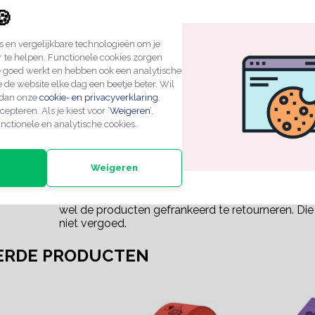
Papier
🍪
:
135 gr/m² papier
 en vergelijkbare technologieën om je
57 x 30 mm
r te helpen. Functionele cookies zorgen
e goed werkt en hebben ook een analytische
Geel
 de website elke dag een beetje beter. Wil
 dan onze
cookie- en privacyverklaring
.
Consumptiebon op rol
cepteren. Als je kiest voor ‘
Weigeren
’,
nctionele en analytische cookies.
Tekst 'Bier' en doorlopende nummering
De bon is voorzien van doorlopende nummering
Weigeren
jkheid:
Papier is grotendeels biologisch afbreekbaar, de in
Een standaard product met 14 dagen recht van ret
wel de producten gefrankeerd te retourneren. Di
niet vergoed.
ERDE PRODUCTEN