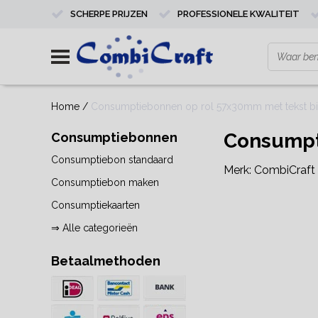
SCHERPE PRIJZEN
PROFESSIONELE KWALITEIT
Home
/
Consumptiebonnen op rol 57x30mm met tekst bi
Consumpti
Consumptiebonnen
Consumptiebon standaard
Merk:
CombiCraft
Consumptiebon maken
Consumptiekaarten
⇒ Alle categorieën
Betaalmethoden