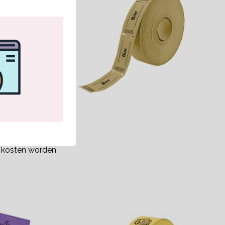
kt niet
our, je dient
e kosten worden