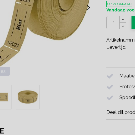
OP VOORRAAD
Vandaag voor
Artikelnumm
Levertijd:
ies
Maatwe
Profess
Spoedl
Deel dit pro
E