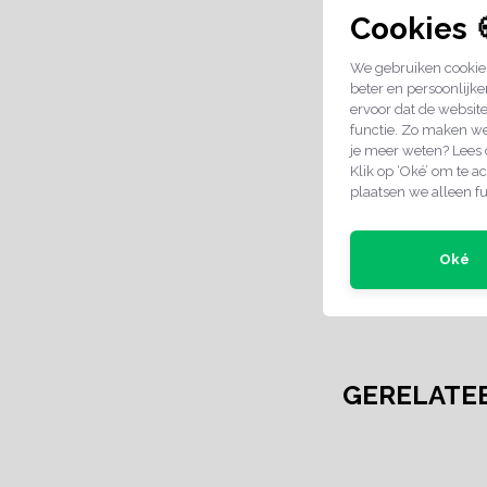
Materiaal:
Cookies 
Materiaal type
We gebruiken cookies
Maat:
beter en persoonlijke
ervoor dat de websit
Kleur:
functie. Zo maken we
je meer weten? Lees
Uitvoering:
Klik op ‘Oké’ om te ac
plaatsen we alleen fu
Bedrukking:
Veiligheid:
Oké
Milieuvriendeli
Retourbeleid:
GERELATE