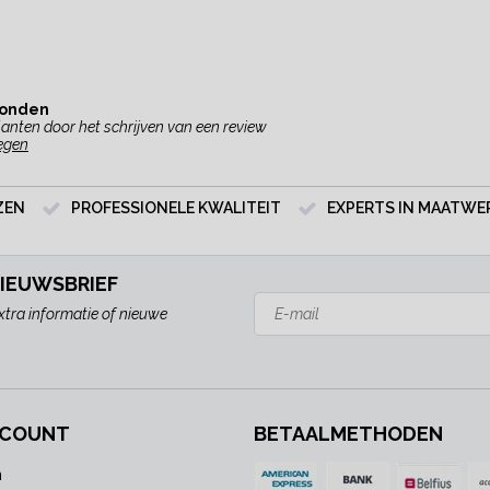
vonden
anten door het schrijven van een review
egen
ZEN
PROFESSIONELE KWALITEIT
EXPERTS IN MAATWE
NIEUWSBRIEF
xtra informatie of nieuwe
CCOUNT
BETAALMETHODEN
n