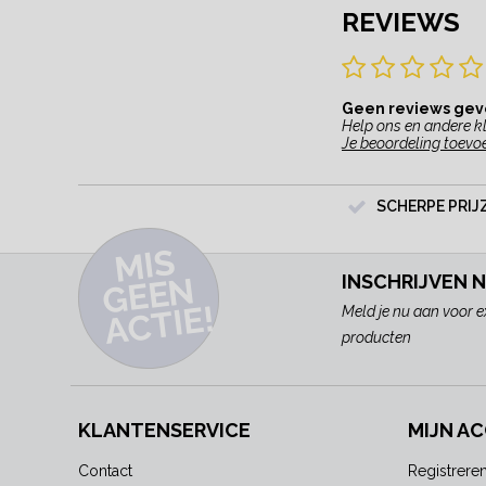
REVIEWS
Geen reviews ge
Help ons en andere kl
Je beoordeling toevo
SCHERPE PRIJ
MI
S
G
E
E
A
C
TI
N
INSCHRIJVEN 
E!
Meld je nu aan voor e
producten
KLANTENSERVICE
MIJN A
Contact
Registrere