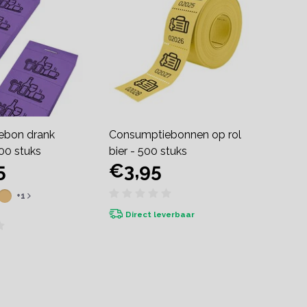
ebon drank
Consumptiebonnen op rol
00 stuks
bier - 500 stuks
5
€3,95
+1
Direct leverbaar