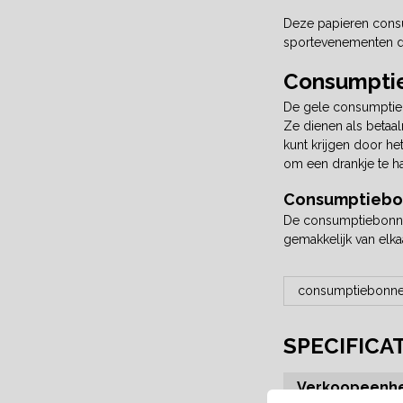
Deze papieren consu
sportevenementen di
Consumptie
De gele consumptiebo
Ze dienen als betaal
kunt krijgen door h
om een drankje te ha
Consumptiebon
De consumptiebonnen
gemakkelijk van elk
consumptiebonne
SPECIFICA
Verkoopeenhe