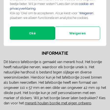
ontwerp
beetje beter. Wil je meer weten? Lees dan onze
cookie- en
privacyverklaring
.
Maatwerk mogelijk op aanvraag
Klik op ‘Oké’ om te accepteren. Als je kiest voor ‘
Weigeren
’,
Professionele kwaliteit
plaatsen we alleen functionele en analytische cookies.
Spoedlevering mogelijk
Oké
Weigeren
Share with
Whatsapp
INFORMATIE
Dit blanco tafelbordje is gemaakt van meranti hout. Het bordje
heeft natuurlijke nerven, waardoor elk bordje uniek is. Het
natuurlijke hardhout is bestand tegen slijtage en diverse
weersinvloeden. Hierdoor kun je het tafelbordje zowel binnen
als buiten neerzetten. Het tafelbordje heeft een formaat van
ongeveer 110 x 57 mm en een dikte van ongeveer 42 mm op het
dikste punt. Het bordje kun je zelf personaliseren met een
marker of stickers. Wil je het bordje liever laten bedrukken? Kies
dan voor het
meranti houten bordje met eigen ontwerp
.