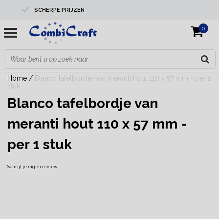
SCHERPE PRIJZEN
0
PROFESSIONELE KWALITEIT
EXPERTS IN MAATWERK
Home
/
Blanco tafelbordje van meranti hout 110 x 57 mm - per 1
stuk
Blanco tafelbordje van
meranti hout 110 x 57 mm -
per 1 stuk
Schrijf je eigen review