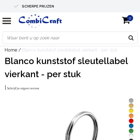
SCHERPE PRIJZEN
0
PROFESSIONELE KWALITEIT
EXPERTS IN MAATWERK
Home
/
Blanco kunststof sleutellabel vierkant - per stuk
Blanco kunststof sleutellabel
vierkant - per stuk
|
Schrijf je eigen review