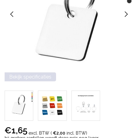
Bekijk specificaties
€1,65
excl. BTW (
€2,00
incl. BTW)
bij grotere aantallen wordt deze prijs nog lager