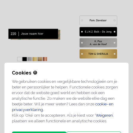
Kunststof naamplaatje
Naamplaatje BBK Postkast
Cookies 🍪
zelfklevend 100x20mm
100x25mm
We gebruiken cookies en vergelijkbare technologieën om je
€3,49
€3,79
beter en persoonlijker te helpen. Functionele cookies zorgen
ervoor dat de website goed werkt en hebben ook een
analytische functie. Zo maken we de website elke dag een
beetje beter. Wil je meer weten? Lees dan onze
cookie- en
2-4 werkdagen
2-4 werkdagen
privacyverklaring
.
Klik op ‘Oké’ om te accepteren. Als je kiest voor ‘
Weigeren
’,
plaatsen we alleen functionele en analytische cookies.