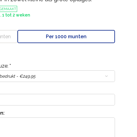
 GEMAAKT
. 1 tot 2 weken
unten
Per 1000 munten
uze:
*
n: