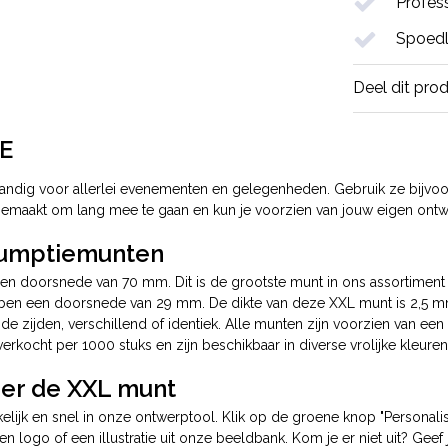
Profess
Spoedl
Deel dit pro
E
handig voor allerlei evenementen en gelegenheden. Gebruik ze bijvoo
 gemaakt om lang mee te gaan en kun je voorzien van jouw eigen ontw
sumptiemunten
en doorsnede van 70 mm. Dit is de grootste munt in ons assortiment e
n een doorsnede van 29 mm. De dikte van deze XXL munt is 2,5 mm. 
de zijden, verschillend of identiek. Alle munten zijn voorzien van e
kocht per 1000 stuks en zijn beschikbaar in diverse vrolijke kleure
eer de XXL munt
lijk en snel in onze ontwerptool. Klik op de groene knop "Personal
een logo of een illustratie uit onze beeldbank. Kom je er niet uit? Gee