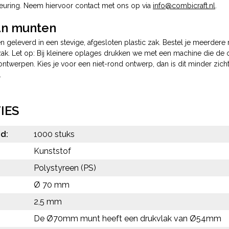
euring. Neem hiervoor contact met ons op via
info@combicraft.nl
.
an munten
geleverd in een stevige, afgesloten plastic zak. Bestel je meerdere
k. Let op: Bij kleinere oplages drukken we met een machine die de opdr
ontwerpen. Kies je voor een niet-rond ontwerp, dan is dit minder zic
.
IES
d:
1000 stuks
Kunststof
:
Polystyreen (PS)
Ø 70 mm
2,5 mm
De Ø70mm munt heeft een drukvlak van Ø54mm