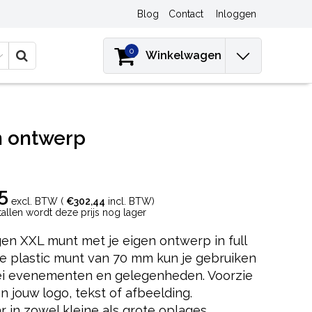
Blog
Contact
Inloggen
0
Winkelwagen
n ontwerp
5
excl. BTW (
€302,44
incl. BTW)
ntallen wordt deze prijs nog lager
gen XXL munt met je eigen ontwerp in full
ze plastic munt van 70 mm kun je gebruiken
lei evenementen en gelegenheden. Voorzie
 jouw logo, tekst of afbeelding.
r in zowel kleine als grote oplages.