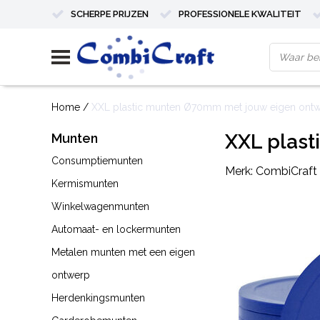
SCHERPE PRIJZEN
PROFESSIONELE KWALITEIT
Home
/
XXL plastic munten Ø70mm met jouw eigen ont
XXL plas
Munten
Consumptiemunten
Merk:
CombiCraft
Kermismunten
Winkelwagenmunten
Automaat- en lockermunten
Metalen munten met een eigen
ontwerp
Herdenkingsmunten