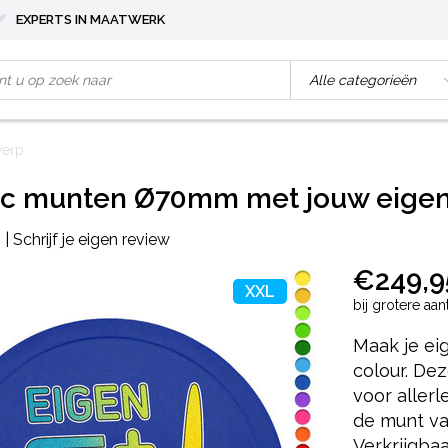
EXPERTS IN MAATWERK
werp
tic munten Ø70mm met jouw eige
|
Schrijf je eigen review
€249,9
XXL
bij grotere aa
Maak je ei
colour. De
voor aller
de munt van
Verkrijgbaa