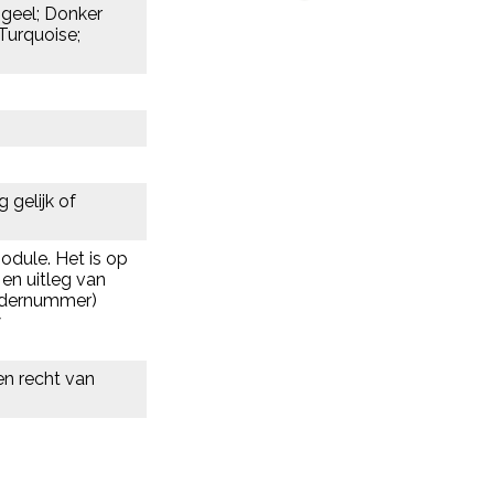
 geel; Donker
Turquoise;
 gelijk of
dule. Het is op
en uitleg van
ordernummer)
w
en recht van