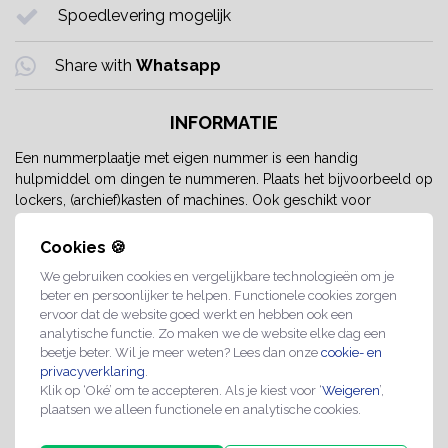
Spoedlevering mogelijk
Share with
Whatsapp
INFORMATIE
Een nummerplaatje met eigen nummer is een handig
hulpmiddel om dingen te nummeren. Plaats het bijvoorbeeld op
lockers, (archief)kasten of machines. Ook geschikt voor
fietsrekken, zitplaatnummering of om iets eenvoudig af te tellen.
Cookies 🍪
Extra groot nummerplaatje met
We gebruiken cookies en vergelijkbare technologieën om je
tape
beter en persoonlijker te helpen. Functionele cookies zorgen
ervoor dat de website goed werkt en hebben ook een
Het zilverkleurige nummerplaatje is gemaakt van geëloxeerd
analytische functie. Zo maken we de website elke dag een
aluminium. Het heeft een diameter van 75 mm en een dikte van
beetje beter. Wil je meer weten? Lees dan onze
cookie- en
0,5 mm. Aan de achterzijde zit tape, waardoor je het plaatje snel
privacyverklaring
.
Klik op ‘Oké’ om te accepteren. Als je kiest voor ‘
Weigeren
’,
en eenvoudig op de gewenste plek kunt bevestigen. Het plaatje
plaatsen we alleen functionele en analytische cookies.
is slijtvast en geschikt voor zowel binnen- als buitengebruik.
Wordt per stuk geleverd.