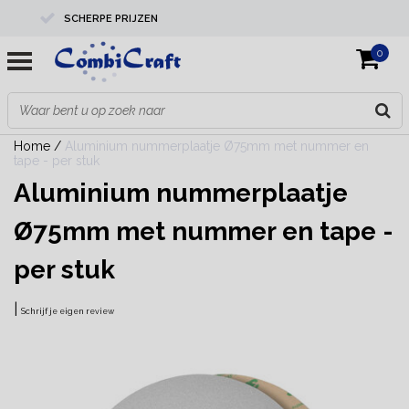
SCHERPE PRIJZEN
0
PROFESSIONELE KWALITEIT
EXPERTS IN MAATWERK
Home
/
Aluminium nummerplaatje Ø75mm met nummer en
tape - per stuk
Aluminium nummerplaatje
Ø75mm met nummer en tape -
per stuk
|
Schrijf je eigen review