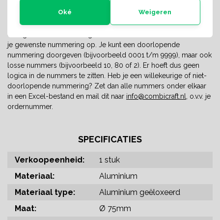
Aanleveren nummering
Oké
Weigeren
Het is mogelijk om het nummerplaatje te laten bedrukken met
elke gewenste nummering. Geef in het daarvoor bestemde veld
je gewenste nummering op. Je kunt een doorlopende
nummering doorgeven (bijvoorbeeld 0001 t/m 9999), maar ook
losse nummers (bijvoorbeeld 10, 80 of 2). Er hoeft dus geen
logica in de nummers te zitten. Heb je een willekeurige of niet-
doorlopende nummering? Zet dan alle nummers onder elkaar
in een Excel-bestand en mail dit naar
info@combicraft.nl
, o.v.v. je
ordernummer.
SPECIFICATIES
Verkoopeenheid:
1 stuk
Materiaal:
Aluminium
Materiaal type:
Aluminium geëloxeerd
Maat:
Ø 75mm