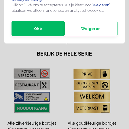
Uitvoering bord:
Los bord met 3M-Tape
Klik op ‘Oké’ om te accepteren. Als je kiest voor ‘
Weigeren
’,
plaatsen we alleen functionele en analytische cookies.
Retourbeleid:
Een standaard product met
14 dagen recht van retour, je
dient wel de producten
Oké
Weigeren
gefrankeerd te retourneren.
Die kosten worden niet
vergoed.
BEKIJK DE HELE SERIE
Alle zilverkleurige bordjes
Alle goudkleurige bordjes