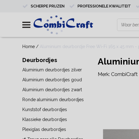
SCHERPE PRIJZEN
PROFESSIONELE KWALITEIT
Home
/
Aluminium deurbordje Free Wi-Fi 165 x 45 mm - p
Aluminium
Deurbordjes
Aluminium deurbordjes zilver
Merk:
CombiCraft
Aluminium deurbordjes goud
Aluminium deurbordjes zwart
Ronde aluminium deurbordjes
Kunststof deurbordjes
Klassieke deurbordjes
Plexiglas deurbordjes