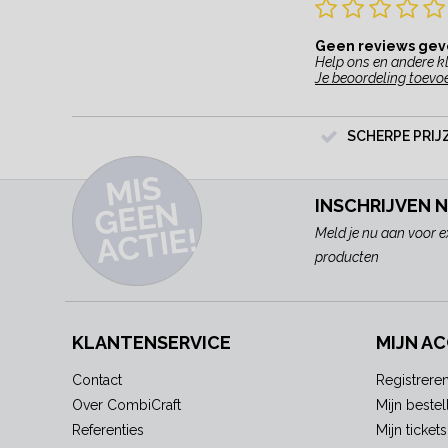
Geen reviews ge
Help ons en andere kl
Je beoordeling toevo
SCHERPE PRIJ
MI
S
G
E
E
A
C
TI
N
INSCHRIJVEN 
E!
Meld je nu aan voor e
producten
KLANTENSERVICE
MIJN A
Contact
Registrere
Over CombiCraft
Mijn bestel
Referenties
Mijn tickets