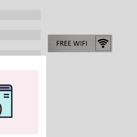
 je dient wel de
den niet