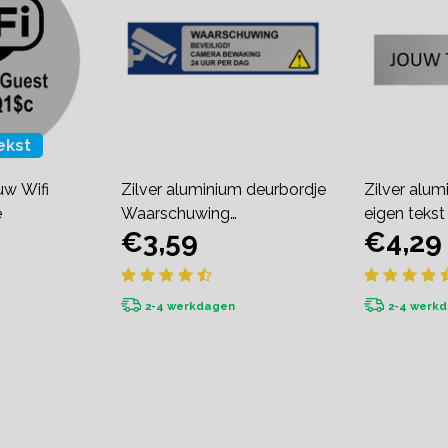
ekst
uw Wifi
Zilver aluminium deurbordje
Zilver alum
e
Waarschuwing
eigen teks
€3,59
€4,29
camerabewaking
2-4 werkdagen
2-4 werk