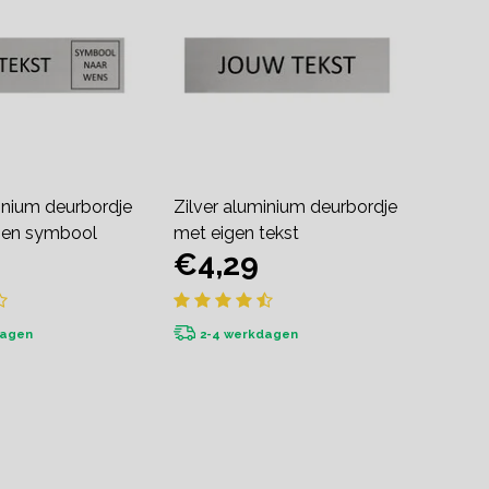
inium deurbordje
Zilver aluminium deurbordje
t en symbool
met eigen tekst
€4,29
dagen
2-4 werkdagen