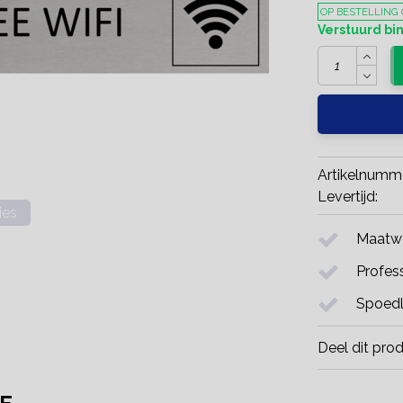
OP BESTELLING
Verstuurd b
Artikelnumm
Levertijd:
ies
Maatwe
Profess
Spoedl
Deel dit pro