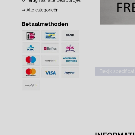
↺ Terug naar alle Deurbordjes
⇒ Alle categorieën
Betaalmethoden
Bekijk specificat