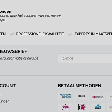
vonden
anten door het schrijven van een review
egen
ZEN
PROFESSIONELE KWALITEIT
EXPERTS IN MAATWE
NIEUWSBRIEF
xtra informatie of nieuwe
CCOUNT
BETAALMETHODEN
n
lingen