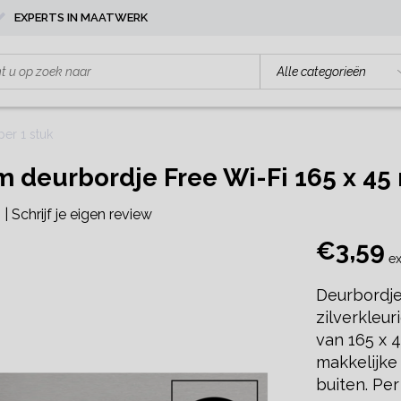
EXPERTS IN MAATWERK
er 1 stuk
 deurbordje Free Wi-Fi 165 x 45 
|
Schrijf je eigen review
€3,59
ex
Deurbordje
zilverkleu
van 165 x 
makkelijke
buiten. Per 