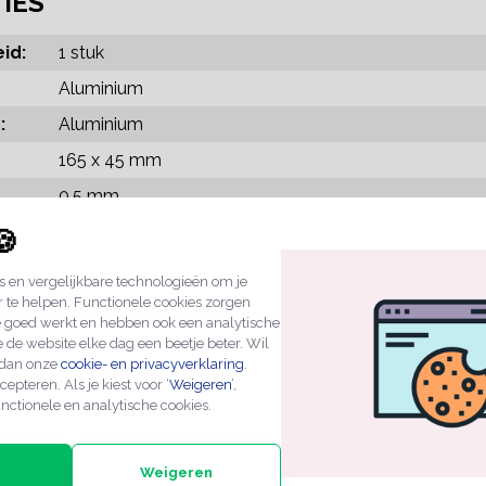
TIES
id:
1 stuk
Aluminium
:
Aluminium
165 x 45 mm
0,5 mm
Zilver
🍪
Tape aan de achterzijde
 en vergelijkbare technologieën om je
r te helpen. Functionele cookies zorgen
d:
Los bord met 3M-Tape
e goed werkt en hebben ook een analytische
 de website elke dag een beetje beter. Wil
Een standaard product met 14 dagen recht van retour,
 dan onze
cookie- en privacyverklaring
.
producten gefrankeerd te retourneren. Die kosten wor
cepteren. Als je kiest voor ‘
Weigeren
’,
vergoed.
nctionele en analytische cookies.
HELE SERIE
Weigeren