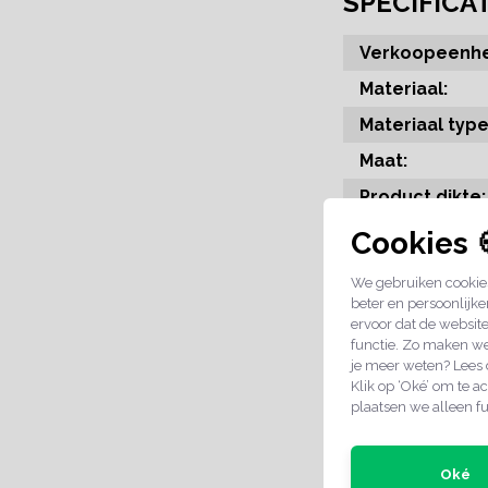
SPECIFICA
Verkoopeenhe
Materiaal:
Materiaal type
Maat:
Product dikte:
Kleur:
Cookies 
Bevestiging
We gebruiken cookies
product:
beter en persoonlijke
Uitvoering bor
ervoor dat de websit
functie. Zo maken we
Retourbeleid:
je meer weten? Lees
Klik op ‘Oké’ om te ac
plaatsen we alleen fu
BEKIJK DE 
Oké