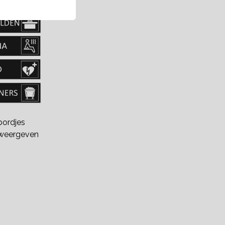
bordjes
weergeven