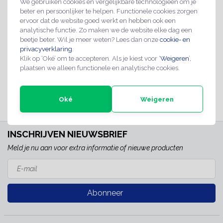
We gebruiken cookies en vergelijkbare technologieën om je
beter en persoonlijker te helpen. Functionele cookies zorgen
ervoor dat de website goed werkt en hebben ook een
analytische functie. Zo maken we de website elke dag een
Vriendschapsspeld
Vriendschapsspeld
beetje beter. Wil je meer weten? Lees dan onze
cookie- en
Nederland - Duitsland
privacyverklaring
.
Nederland - Italië
€2,95
Klik op ‘Oké’ om te accepteren. Als je kiest voor ‘
€2,95
Weigeren
’,
plaatsen we alleen functionele en analytische cookies.
NIET OP VOORRAAD
NIET OP VOORRAAD
Direct leverbaar
Direct leverbaar
Oké
Weigeren
INSCHRIJVEN NIEUWSBRIEF
Meld je nu aan voor extra informatie of nieuwe producten
Abonneer