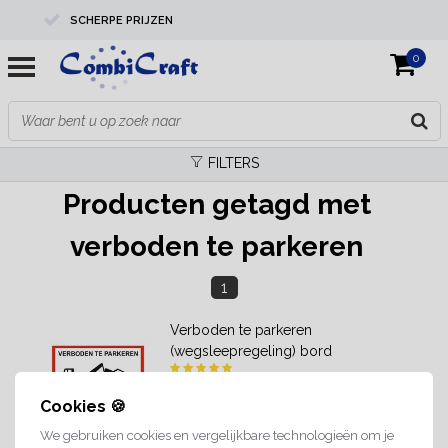
SCHERPE PRIJZEN
0
PROFESSIONELE KWALITEIT
EXPERTS IN MAATWERK
FILTERS
Producten getagd met
verboden te parkeren
1
Verboden te parkeren
(wegsleepregeling) bord
Cookies 🍪
We gebruiken cookies en vergelijkbare technologieën om je