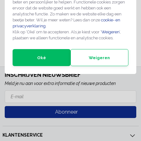
€7,50
beter en persoonlijker te helpen. Functionele cookies zorgen
ervoor dat de website goed werkt en hebben ook een
analytische functie. Zo maken we de website elke dag een
Direct leverbaar
OP VOORRAAD
beetje beter. Wil je meer weten? Lees dan onze
cookie- en
TOEVOEGEN AAN WINKELWAGEN
privacyverklaring
.
Klik op ‘Oké’ om te accepteren. Als je kiest voor ‘
Weigeren
’,
plaatsen we alleen functionele en analytische cookies.
Oké
Weigeren
INSCHRIJVEN NIEUWSBRIEF
Meld je nu aan voor extra informatie of nieuwe producten
Abonneer
KLANTENSERVICE