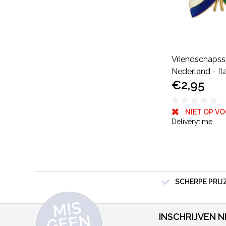
Vriendschapss
Nederland - Ita
€2,95
NIET OP V
Deliverytime
SCHERPE PRIJ
MI
S
G
E
E
A
C
TI
N
INSCHRIJVEN 