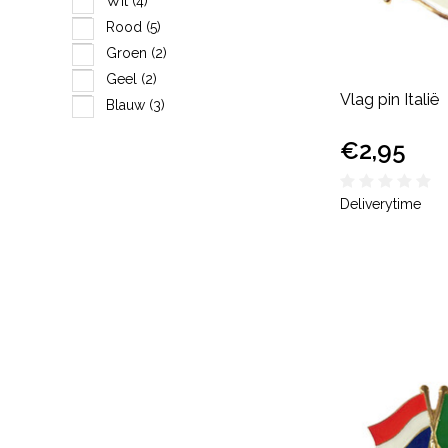
Wit
(4)
Rood
(5)
Groen
(2)
Geel
(2)
Vlag pin Italië
Blauw
(3)
€2,95
Deliverytime