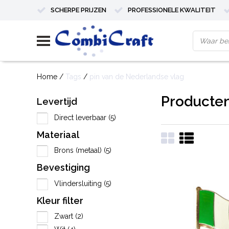
SCHERPE PRIJZEN
PROFESSIONELE KWALITEIT
Home
/
Tags
/
pin van de Nederlandse vlag
Producten
Levertijd
Direct leverbaar
(5)
Materiaal
Brons (metaal)
(5)
Bevestiging
Vlindersluiting
(5)
Kleur filter
Zwart
(2)