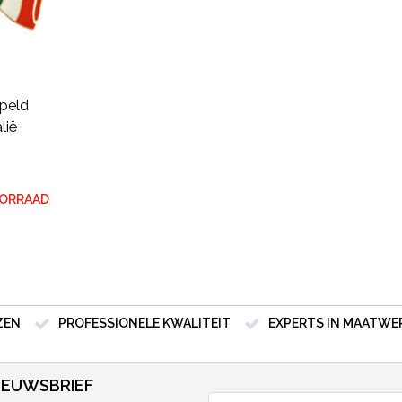
peld
lië
OORRAAD
ZEN
PROFESSIONELE KWALITEIT
EXPERTS IN MAATWE
NIEUWSBRIEF