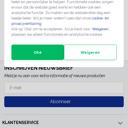
€14,95
beter en persoonlijker te helpen. Functionele cookies zorgen
ervoor dat de website goed werkt en hebben ook een
analytische functie. Zo maken we de website elke dag een
2-4 werkdagen
OP VOORRAAD
beetje beter. Wil je meer weten? Lees dan onze
cookie- en
TOEVOEGEN AAN WINKELWAGEN
privacyverklaring
.
Klik op ‘Oké’ om te accepteren. Als je kiest voor ‘
Weigeren
’,
plaatsen we alleen functionele en analytische cookies.
Oké
Weigeren
INSCHRIJVEN NIEUWSBRIEF
Meld je nu aan voor extra informatie of nieuwe producten
Abonneer
KLANTENSERVICE