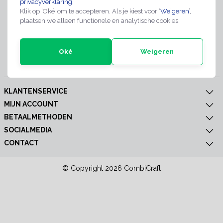
privacyverklaring
.
Meld je nu aan voor extra informatie of nieuwe producten
Klik op ‘Oké’ om te accepteren. Als je kiest voor ‘
Weigeren
’,
plaatsen we alleen functionele en analytische cookies.
Oké
Weigeren
Abonneer
KLANTENSERVICE
MIJN ACCOUNT
BETAALMETHODEN
SOCIALMEDIA
CONTACT
© Copyright 2026 CombiCraft