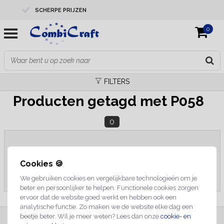
SCHERPE PRIJZEN
0
PROFESSIONELE KWALITEIT
EXPERTS IN MAATWERK
FILTERS
Producten getagd met P058
0
Geen producten gevonden!...
Cookies 🍪
We gebruiken cookies en vergelijkbare technologieën om je
beter en persoonlijker te helpen. Functionele cookies zorgen
ervoor dat de website goed werkt en hebben ook een
analytische functie. Zo maken we de website elke dag een
beetje beter. Wil je meer weten? Lees dan onze
cookie- en
INSCHRIJVEN NIEUWSBRIEF