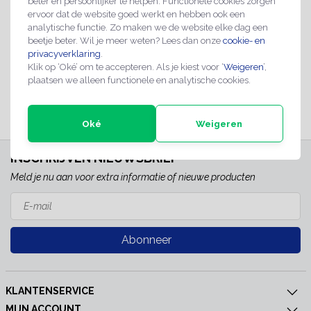
beter en persoonlijker te helpen. Functionele cookies zorgen
ervoor dat de website goed werkt en hebben ook een
Aanraken verboden
analytische functie. Zo maken we de website elke dag een
bordje
beetje beter. Wil je meer weten? Lees dan onze
cookie- en
€2,99
privacyverklaring
.
Klik op ‘Oké’ om te accepteren. Als je kiest voor ‘
Weigeren
’,
plaatsen we alleen functionele en analytische cookies.
2-4 werkdagen
Oké
Weigeren
INSCHRIJVEN NIEUWSBRIEF
Meld je nu aan voor extra informatie of nieuwe producten
Abonneer
KLANTENSERVICE
MIJN ACCOUNT