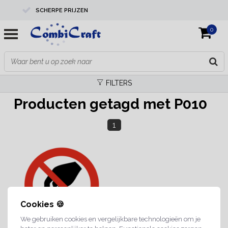
SCHERPE PRIJZEN
0
PROFESSIONELE KWALITEIT
EXPERTS IN MAATWERK
FILTERS
Producten getagd met P010
1
Cookies 🍪
We gebruiken cookies en vergelijkbare technologieën om je