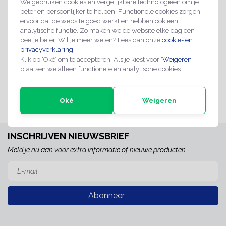
We gebruiken cookies en vergelijkbare technologieën om je
beter en persoonlijker te helpen. Functionele cookies zorgen
ervoor dat de website goed werkt en hebben ook een
analytische functie. Zo maken we de website elke dag een
Opbergdoosje voor
beetje beter. Wil je meer weten? Lees dan onze
cookie- en
naambadge - per stuk
privacyverklaring
.
€1,25
Klik op ‘Oké’ om te accepteren. Als je kiest voor ‘
Weigeren
’,
plaatsen we alleen functionele en analytische cookies.
Direct leverbaar
Oké
Weigeren
INSCHRIJVEN NIEUWSBRIEF
Meld je nu aan voor extra informatie of nieuwe producten
Abonneer