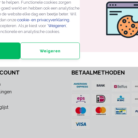
r te helpen. Functionele cookies zorgen
e goed werkt en hebben ook een analytische
ZEN
PROFESSIONELE KWALITEIT
EXPERTS IN MAATWE
 de website elke dag een beetje beter. Wil
 dan onze
cookie- en privacyverklaring
.
cepteren. Als je kiest voor ‘
Weigeren
’,
NIEUWSBRIEF
nctionele en analytische cookies.
xtra informatie of nieuwe
Weigeren
CCOUNT
BETAALMETHODEN
n
lingen
lijst