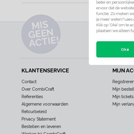
beter en persoonlijke
ervoor dat de websit
SCHERPE PRIJ
functie. Zo maken we
je meer weten? Lees
MI
S
G
E
E
A
C
TI
Klik op ‘Oké’ om te ac
N
INSCHRIJVEN 
plaatsen we alleen fu
E!
Meld je nu aan voor e
producten
Oké
KLANTENSERVICE
MIJN A
Contact
Registrere
Over CombiCraft
Mijn bestel
Referenties
Mijn tickets
Algemene voorwaarden
Mijn verlang
Retourbeleid
Privacy Statement
Bestellen en leveren