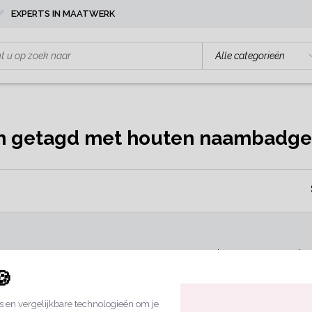
EXPERTS IN MAATWERK
n getagd met houten naambadge
Geen producten gevonden!.
🍪
 en vergelijkbare technologieën om je