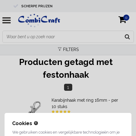
SCHERPE PRIJZEN
0
PROFESSIONELE KWALITEIT
EXPERTS IN MAATWERK
FILTERS
Producten getagd met
festonhaak
1
Karabijnhaak met ring 16mm - per
10 stuks
Cookies 🍪
We gebruiken cookies en vergelijkbare technologieën om je