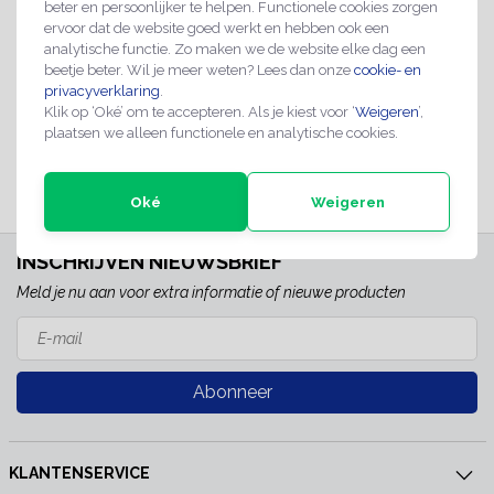
€5,-
beter en persoonlijker te helpen. Functionele cookies zorgen
ervoor dat de website goed werkt en hebben ook een
analytische functie. Zo maken we de website elke dag een
Direct leverbaar
OP VOORRAAD
beetje beter. Wil je meer weten? Lees dan onze
cookie- en
TOEVOEGEN AAN WINKELWAGEN
privacyverklaring
.
Klik op ‘Oké’ om te accepteren. Als je kiest voor ‘
Weigeren
’,
plaatsen we alleen functionele en analytische cookies.
Oké
Weigeren
INSCHRIJVEN NIEUWSBRIEF
Meld je nu aan voor extra informatie of nieuwe producten
Abonneer
KLANTENSERVICE