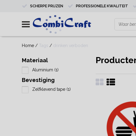
SCHERPE PRIJZEN
PROFESSIONELE KWALITEIT
Home
/
Tags
/
drinken verboden
Producte
Materiaal
Aluminium
(1)
Bevestiging
Zelfklevend tape
(1)