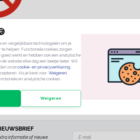
🍪
en verboden
 en vergelijkbare technologieën om je
r te helpen. Functionele cookies zorgen
e goed werkt en hebben ook een analytische
 de website elke dag een beetje beter. Wil
 dan onze
cookie- en privacyverklaring
.
n
cepteren. Als je kiest voor ‘
Weigeren
’,
nctionele en analytische cookies.
Weigeren
ZEN
PROFESSIONELE KWALITEIT
EXPERTS IN MAATWE
NIEUWSBRIEF
xtra informatie of nieuwe