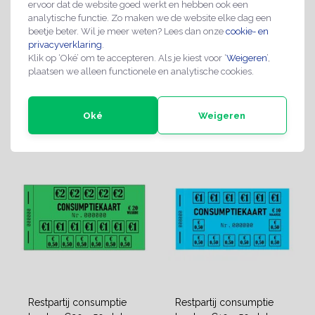
ervoor dat de website goed werkt en hebben ook een
analytische functie. Zo maken we de website elke dag een
Stempelkaarten
Knipkaarten Full Colour
beetje beter. Wil je meer weten? Lees dan onze
cookie- en
Gekleurd
privacyverklaring
.
bedrukt
€17,95
Klik op ‘Oké’ om te accepteren. Als je kiest voor ‘
€19,95
Weigeren
’,
plaatsen we alleen functionele en analytische cookies.
ca. 1 tot 2 weken
ca. 1 tot 2 weken
Oké
Weigeren
Restpartij consumptie
Restpartij consumptie