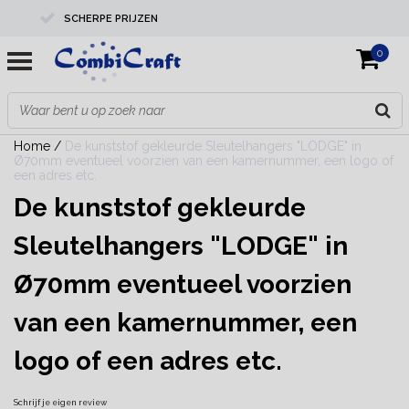
SCHERPE PRIJZEN
0
PROFESSIONELE KWALITEIT
EXPERTS IN MAATWERK
Home
/
De kunststof gekleurde Sleutelhangers "LODGE" in
Ø70mm eventueel voorzien van een kamernummer, een logo of
een adres etc.
De kunststof gekleurde
Sleutelhangers "LODGE" in
Ø70mm eventueel voorzien
van een kamernummer, een
logo of een adres etc.
Schrijf je eigen review