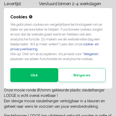
Levertijd:
Verstuurd binnen 2-4 werkdagen
Maatwerk mogelijk op aanvraag
Cookies 🍪
We gebruiken cookies en vergelijkbare technologieën om je
Professionele kwaliteit
beter en persoonlijker te helpen. Functionele cookies zorgen
Spoedlevering mogelijk
ervoor dat de website goed werkt en hebben ook een
analytische functie. Zo maken we de website elke dag een
beetje beter. Wil je meer weten? Lees dan onze
cookie- en
Share with
Whatsapp
privacyverklaring
.
Klik op ‘Oké’ om te accepteren. Als je kiest voor ‘
Weigeren
’,
plaatsen we alleen functionele en analytische cookies.
INFORMATIE
Sleutelhanger LODGE met jouw
Oké
Weigeren
wensopdruk.
Onze mooie ronde Ø70mm gekleurde plastic sleutelhanger
LODGE is echt overal inzetbaar !
Een stevige mooie sleutelhanger verkrijgbaar in 4 kleuren en
geheel naar wens te voorzien van jouw wensbedrukking.
Sleutelhanger LODGE kan uitstekend gebruikt worden in natte of