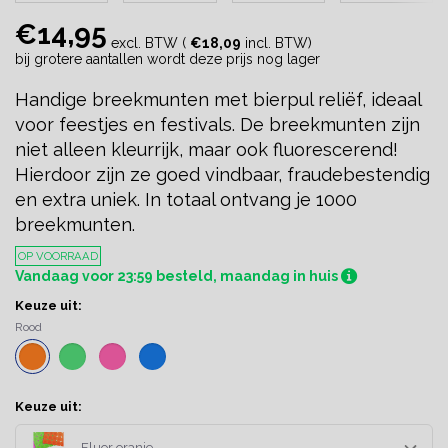
€14,95
excl. BTW (
€18,09
incl. BTW)
bij grotere aantallen wordt deze prijs nog lager
Handige breekmunten met bierpul reliëf, ideaal
voor feestjes en festivals. De breekmunten zijn
niet alleen kleurrijk, maar ook fluorescerend!
Hierdoor zijn ze goed vindbaar, fraudebestendig
en extra uniek. In totaal ontvang je 1000
breekmunten.
OP VOORRAAD
Vandaag voor 23:59 besteld, maandag in huis
Keuze uit:
Rood
Keuze uit:
Fluor oranje