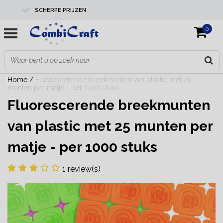
SCHERPE PRIJZEN
0
PROFESSIONELE KWALITEIT
EXPERTS IN MAATWERK
Home
/
Fluorescerende breekmunten van plastic met 25
munten per matje - per 1000 stuks
Fluorescerende breekmunten
van plastic met 25 munten per
matje - per 1000 stuks
1 review(s)