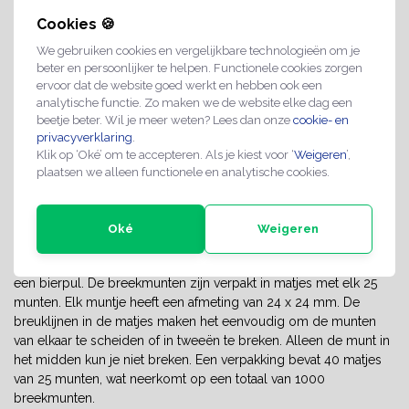
handige munten kun je namelijk makkelijk in tweeën breken,
Cookies 🍪
waardoor je ze ook kunt gebruiken als halve munt. De ideale
munt voor elk festival, feestje of evenement.
We gebruiken cookies en vergelijkbare technologieën om je
beter en persoonlijker te helpen. Functionele cookies zorgen
Fluorescerende breekmunten
ervoor dat de website goed werkt en hebben ook een
analytische functie. Zo maken we de website elke dag een
Deze breekmunten zijn extra bijzonder vanwege de
beetje beter. Wil je meer weten? Lees dan onze
cookie- en
fluorescerende kleuren. Hierdoor zijn ze goed zichtbaar in het
privacyverklaring
.
donker, wat ideaal is voor nachtclubs en festivals. Daarnaast zijn
Klik op ‘Oké’ om te accepteren. Als je kiest voor ‘
Weigeren
’,
plaatsen we alleen functionele en analytische cookies.
de breekmunten extra fraudebestendig, je kunt ze verifiëren met
een blacklight én ze zijn lastiger na te maken. Ook geven ze een
leuk en speels effect aan jouw festival of evenement. Je kunt
Oké
Weigeren
kiezen uit fluorescerend oranje, roze of groen.
De breekmunten zijn aan één zijde voorzien van het reliëf van
een bierpul. De breekmunten zijn verpakt in matjes met elk 25
munten. Elk muntje heeft een afmeting van 24 x 24 mm. De
breuklijnen in de matjes maken het eenvoudig om de munten
van elkaar te scheiden of in tweeën te breken. Alleen de munt in
het midden kun je niet breken. Een verpakking bevat 40 matjes
van 25 munten, wat neerkomt op een totaal van 1000
breekmunten.