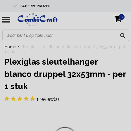
SCHERPE PRIJZEN
0
PROFESSIONELE KWALITEIT
EXPERTS IN MAATWERK
Home
/
Plexiglas sleutelhanger blanco druppel 32x53mm - per
1 stuk
Plexiglas sleutelhanger
blanco druppel 32x53mm - per
1 stuk
1 review(s)