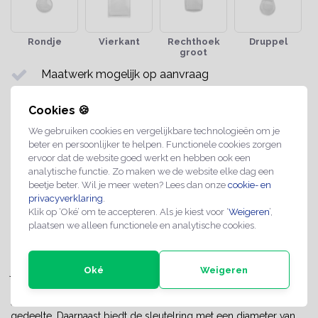
Rondje
Vierkant
Rechthoek
Druppel
groot
Maatwerk mogelijk op aanvraag
Professionele kwaliteit
Cookies 🍪
Spoedlevering mogelijk
We gebruiken cookies en vergelijkbare technologieën om je
beter en persoonlijker te helpen. Functionele cookies zorgen
ervoor dat de website goed werkt en hebben ook een
Share with
Whatsapp
analytische functie. Zo maken we de website elke dag een
beetje beter. Wil je meer weten? Lees dan onze
cookie- en
privacyverklaring
.
INFORMATIE
Klik op ‘Oké’ om te accepteren. Als je kiest voor ‘
Weigeren
’,
plaatsen we alleen functionele en analytische cookies.
De blanco plexiglas sleutelhanger, in de vorm van een druppel,
is een leuke toevoeging aan je sleutelbos die je zelf kunt
voorzien van een persoonlijk tintje. Geef de sleutelhanger aan
Oké
Weigeren
jezelf of geef hem bijvoorbeeld cadeau aan iemand anders. De
sleutelhanger van plexiglas heeft een compact formaat van 32 x
53 mm, waarbij de druppel 32 mm breed is op het breedste
gedeelte. Daarnaast biedt de sleutelring met een diameter van