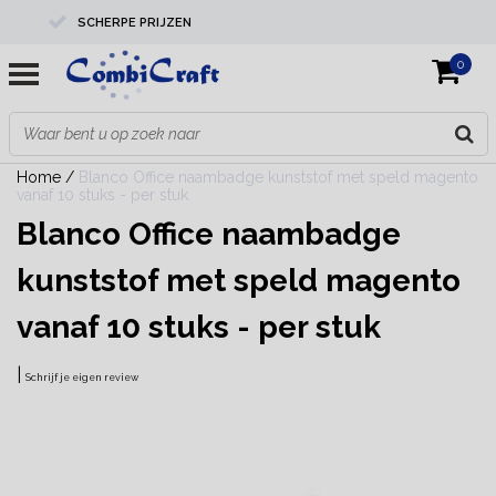
SCHERPE PRIJZEN
0
PROFESSIONELE KWALITEIT
EXPERTS IN MAATWERK
Home
/
Blanco Office naambadge kunststof met speld magento
vanaf 10 stuks - per stuk
Blanco Office naambadge
kunststof met speld magento
vanaf 10 stuks - per stuk
|
Schrijf je eigen review