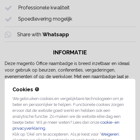
Professionele kwaliteit
Spoedlevering mogelijk
Share with
Whatsapp
INFORMATIE
Deze magento Office naambadge is breed inzetbaar en ideaal
voor gebruik op beurzen, conferenties, vergaderingen,
evenementen of op de werkvloer. Met een naambadge laat je
snel zien wie je bent, zodat mensen je gemakkelijk kunnen
Cookies 🍪
benaderen.
We gebruiken cookies en vergelijkbare technologieën om je
Kunststof naambadge met speld of
beter en persoonlijker te helpen. Functionele cookies zorgen
ervoor dat de website goed werkt en hebben ook een
clip
analytische functie. Zo maken we de website elke dag een
beetje beter. Wil je meer weten? Lees dan onze
cookie- en
De Office naambadge is gemaakt van kwalitatief kunststof en
privacyverklaring
.
verkrijgbaar in de maten 81 x 23 mm, 81 x 33 mm en 81 x 43
Klik op ‘Oké’ om te accepteren. Als je kiest voor ‘
Weigeren
’,
mm. De badge is voorzien van een wit papiertje dat eenvoudig