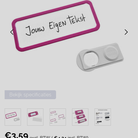
Bekijk specificaties
€3,59
excl. BTW (
€4,34
incl. BTW)