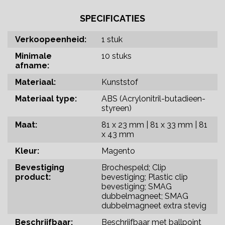
SPECIFICATIES
Verkoopeenheid:
1 stuk
Minimale
10 stuks
afname:
Materiaal:
Kunststof
Materiaal type:
ABS (Acrylonitril-butadieen-
styreen)
Maat:
81 x 23 mm | 81 x 33 mm | 81
x 43 mm
Kleur:
Magento
Bevestiging
Brochespeld; Clip
product:
bevestiging; Plastic clip
bevestiging; SMAG
dubbelmagneet; SMAG
dubbelmagneet extra stevig
Beschrijfbaar:
Beschrijfbaar met ballpoint