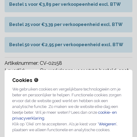
Bestel 1 voor €3,89 per verkoopeenheid excl. BTW
Bestel 25 voor €3,39 per verkoopeenheid excl. BTW
Bestel 50 voor €2,95 per verkoopeenheid excl. BTW
Artikelnummer:
CV-02158
Levertijd:
Op werkdagen voor 12:00 besteld, gaat
vandaag nog de deur uit. In de meeste
Cookies 🍪
gevallen morgen bezorgd (NL).
We gebruiken cookies en vergelijkbare technologieën om je
beter en persoonlijker te helpen. Functionele cookies zorgen
Maatwerk mogelijk op aanvraag
ervoor dat de website goed werkt en hebben ook een
analytische functie. Zo maken we de website elke dag een
Professionele kwaliteit
beetje beter. Wil je meer weten? Lees dan onze
cookie- en
privacyverklaring
.
Spoedlevering mogelijk
Klik op ‘Oké’ om te accepteren. Als je kiest voor ‘
Weigeren
’,
plaatsen we alleen functionele en analytische cookies.