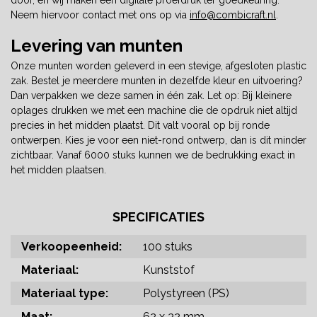
door, en wij maken een digitale proefdruk ter goedkeuring.
Neem hiervoor contact met ons op via
info@combicraft.nl
.
Levering van munten
Onze munten worden geleverd in een stevige, afgesloten plastic
zak. Bestel je meerdere munten in dezelfde kleur en uitvoering?
Dan verpakken we deze samen in één zak. Let op: Bij kleinere
oplages drukken we met een machine die de opdruk niet altijd
precies in het midden plaatst. Dit valt vooral op bij ronde
ontwerpen. Kies je voor een niet-rond ontwerp, dan is dit minder
zichtbaar. Vanaf 6000 stuks kunnen we de bedrukking exact in
het midden plaatsen.
SPECIFICATIES
Verkoopeenheid:
100 stuks
Materiaal:
Kunststof
Materiaal type:
Polystyreen (PS)
Maat:
62 x 32 mm