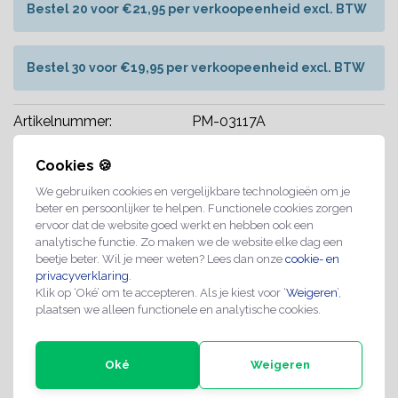
Bestel 20 voor €21,95 per verkoopeenheid excl. BTW
Bestel 30 voor €19,95 per verkoopeenheid excl. BTW
Artikelnummer:
PM-03117A
Levertijd:
ca. 1 tot 2 weken
Cookies 🍪
Maatwerk mogelijk op aanvraag
We gebruiken cookies en vergelijkbare technologieën om je
beter en persoonlijker te helpen. Functionele cookies zorgen
Professionele kwaliteit
ervoor dat de website goed werkt en hebben ook een
analytische functie. Zo maken we de website elke dag een
Spoedlevering mogelijk
beetje beter. Wil je meer weten? Lees dan onze
cookie- en
privacyverklaring
.
Share with
Whatsapp
Klik op ‘Oké’ om te accepteren. Als je kiest voor ‘
Weigeren
’,
plaatsen we alleen functionele en analytische cookies.
INFORMATIE
Oké
Weigeren
Plastic munten zijn handig voor allerlei evenementen en
gelegenheden. Gebruik ze bijvoorbeeld als speelmunt,