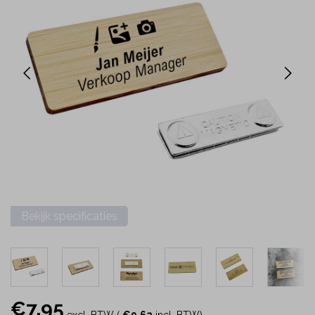
Bekijk specificaties
€7,95
excl. BTW (
€9,62
incl. BTW)