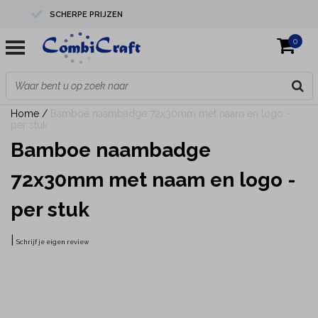
SCHERPE PRIJZEN
0
PROFESSIONELE KWALITEIT
EXPERTS IN MAATWERK
Home
/
Bamboe naambadge 72x30mm met naam en logo -
per stuk
Bamboe naambadge
72x30mm met naam en logo -
per stuk
|
Schrijf je eigen review