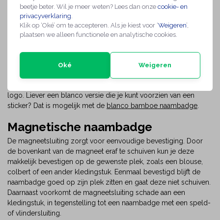
E-mailadres
*
beetje beter. Wil je meer weten? Lees dan onze
cookie- en
op een evenement, congres of andere bijeenkomst.
privacyverklaring
.
Klik op ‘Oké’ om te accepteren. Als je kiest voor ‘
Weigeren
’,
Bamboe naambadge met logo
plaatsen we alleen functionele en analytische cookies.
De naambadge heeft een afmeting van 72 x 30 mm en is 3 mm
dik. Op de achterkant zit een sterke magneetsluiting voor goede
Geef een seintje
bevestiging. De badge is gemaakt van bamboe, voor een
Oké
Weigeren
duurzame en professionele uitstraling. Je kunt de badge
voorzien van zwarte of full colour bedrukking met jouw naam en
logo. Liever een blanco versie die je kunt voorzien van een
sticker? Dat is mogelijk met de
blanco bamboe naambadge
.
Magnetische naambadge
De magneetsluiting zorgt voor eenvoudige bevestiging. Door
de bovenkant van de magneet eraf te schuiven kun je deze
makkelijk bevestigen op de gewenste plek, zoals een blouse,
colbert of een ander kledingstuk. Eenmaal bevestigd blijft de
naambadge goed op zijn plek zitten en gaat deze niet schuiven.
Daarnaast voorkomt de magneetsluiting schade aan een
kledingstuk, in tegenstelling tot een naambadge met een speld-
of vlindersluiting.