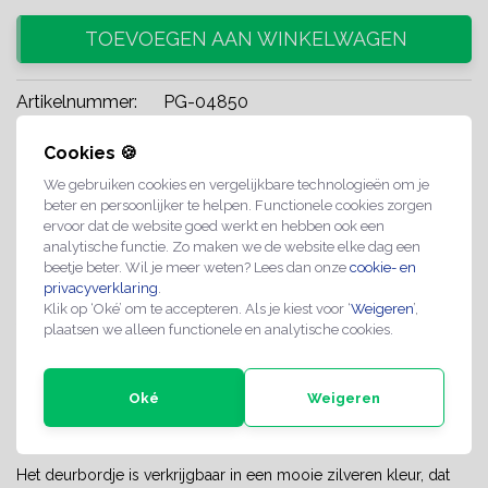
TOEVOEGEN AAN WINKELWAGEN
Artikelnummer:
PG-04850
Levertijd:
Verstuurd binnen 2-4 werkdagen
Cookies 🍪
Maatwerk mogelijk op aanvraag
We gebruiken cookies en vergelijkbare technologieën om je
beter en persoonlijker te helpen. Functionele cookies zorgen
Professionele kwaliteit
ervoor dat de website goed werkt en hebben ook een
analytische functie. Zo maken we de website elke dag een
Spoedlevering mogelijk
beetje beter. Wil je meer weten? Lees dan onze
cookie- en
privacyverklaring
.
Klik op ‘Oké’ om te accepteren. Als je kiest voor ‘
Weigeren
’,
Share with
Whatsapp
plaatsen we alleen functionele en analytische cookies.
INFORMATIE
Oké
Weigeren
CombiCraft No Junk Mail Deurbordje met afmetingen van 80 x
20 mm.
Het deurbordje is verkrijgbaar in een mooie zilveren kleur, dat