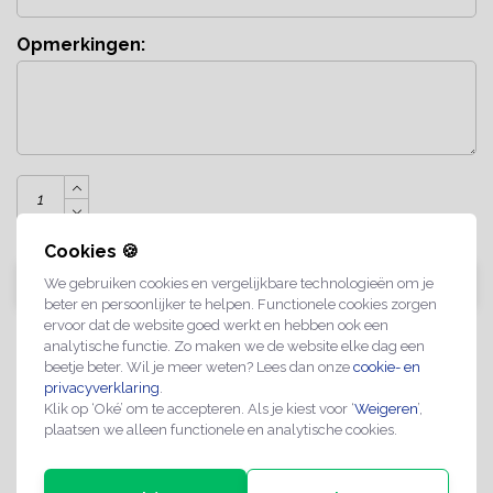
Opmerkingen:
Cookies 🍪
TOEVOEGEN AAN WINKELWAGEN
We gebruiken cookies en vergelijkbare technologieën om je
beter en persoonlijker te helpen. Functionele cookies zorgen
ervoor dat de website goed werkt en hebben ook een
Artikelnummer:
ART
analytische functie. Zo maken we de website elke dag een
beetje beter. Wil je meer weten? Lees dan onze
cookie- en
privacyverklaring
.
Maatwerk mogelijk op aanvraag
Klik op ‘Oké’ om te accepteren. Als je kiest voor ‘
Weigeren
’,
plaatsen we alleen functionele en analytische cookies.
Professionele kwaliteit
Spoedlevering mogelijk