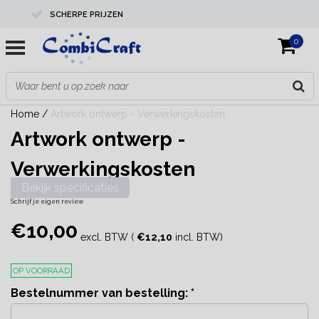
SCHERPE PRIJZEN
0
PROFESSIONELE KWALITEIT
EXPERTS IN MAATWERK
Home
/
Artwork ontwerp - Verwerkingskosten
Artwork ontwerp -
Verwerkingskosten
Bekijk specificaties
Schrijf je eigen review
€10,00
excl. BTW (
€12,10
incl. BTW)
OP VOORRAAD
Bestelnummer van bestelling:
*